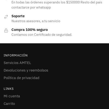
En todas las órdenes superando los $150000 Resto del pais
contactarce por whatsapp
Soporte
Nuestros asesores, a tu servicio
Compra 100% seguro
Contamos con Certificado de seguridad.
INFORMACIÓN
Servicios AMTEL
Devoluciones y reembolsos
Política de privacidad
LINKS
Mi cuenta
Carrito