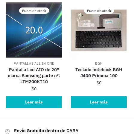
Fuera de stock
Fuera de stock
PANTALLAS ALL IN ONE
BGH
Pantalla Led AIO de 20″
Teclado notebook BGH
marca Samsung parte nº:
J400 Primma 100
LTM200KT10
$
0
$
0
Leer más
Leer más
Envío Gratuito dentro de CABA