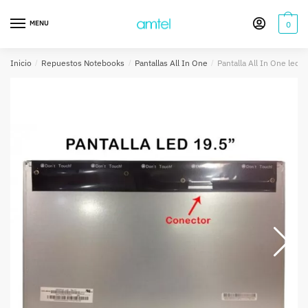
Saltar
Saltar
a
al
MENU
0
la
contenido
navegación
Inicio
/
Repuestos Notebooks
/
Pantallas All In One
/
Pantalla All In One led