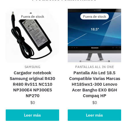
Fuera de stock
Fuera de stock
SAMSUNG
PANTALLAS ALL IN ONE
Cargador notebook
Pantalla Aio Led 18.5
Samsung original R430
Compatible Varias Marcas
R480 Rv511 NC110
Ht185wx1-300 Lenovo
NP300E4 NP300E5
Acer Bangho EXO BGH
NP270
Compaq HP
$
0
$
0
Leer más
Leer más