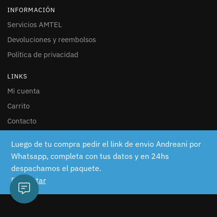
INFORMACIÓN
Servicios AMTEL
Devoluciones y reembolsos
Política de privacidad
LINKS
Mi cuenta
Carrito
Contacto
SEGUINOS
Luego de tu compra pedir el link de envio Andreani por
Whatsapp, completa con tus datos y en 24hs
Facebook
despachamos el paquete.
Instagram
Descartar