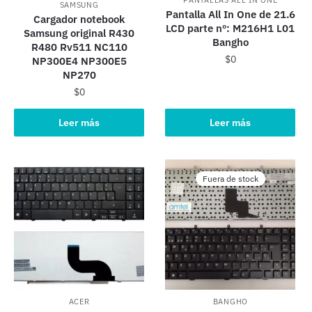
PANTALLAS ALL IN ONE
SAMSUNG
Pantalla All In One de 21.6
Cargador notebook
LCD parte nº: M216H1 L01
Samsung original R430
Bangho
R480 Rv511 NC110
$
0
NP300E4 NP300E5
NP270
$
0
Leer más
Leer más
Fuera de stock
ACER
BANGHO