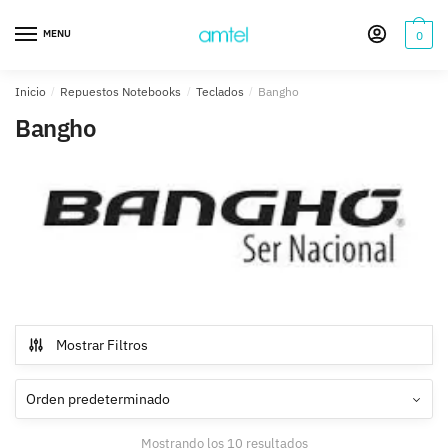
Saltar
Saltar
a
al
MENU
0
la
contenido
navegación
Inicio
/
Repuestos Notebooks
/
Teclados
/
Bangho
Bangho
Mostrar Filtros
Mostrando los 10 resultados