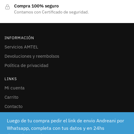
Compra 100% seguro
Contamos con Certificado de seguridad.
INFORMACIÓN
Servicios AMTEL
Devoluciones y reembolsos
Política de privacidad
LINKS
Mi cuenta
Carrito
Contacto
SEGUINOS
Luego de tu compra pedir el link de envio Andreani por
Whatsapp, completa con tus datos y en 24hs
Facebook