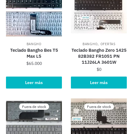
,
BANGHO
BANGHO
OFERTAS
Teclado Bangho Bes T5
Teclado Bangho Zero 1425
Max L5
82B382 FR1051 PN
11J26LA 3601W
$
65.000
$
0
Leer más
Leer más
Fuera de stock
Fuera de stock