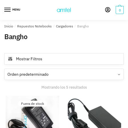
Saltar
Saltar
a
al
MENU
0
la
contenido
navegación
Inicio
/
Repuestos Notebooks
/
Cargadores
/
Bangho
Bangho
Mostrar Filtros
Mostrando los 5 resultados
Fuera de stock