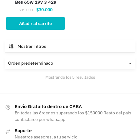
Bes 65w 19v 3 42a
El
El
$
30.000
$
35.000
precio
precio
original
actual
Añadir al carrito
era:
es:
$35.000.
$30.000.
Mostrar Filtros
Mostrando los 5 resultados
Envío Gratuito dentro de CABA
En todas las órdenes superando los $150000 Resto del pais
contactarce por whatsapp
Soporte
Nuestros asesores, a tu servicio