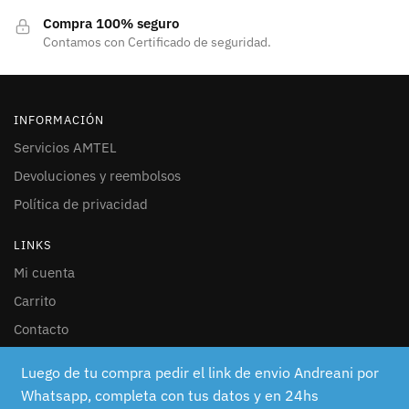
Compra 100% seguro
Contamos con Certificado de seguridad.
INFORMACIÓN
Servicios AMTEL
Devoluciones y reembolsos
Política de privacidad
LINKS
Mi cuenta
Carrito
Contacto
SEGUINOS
Luego de tu compra pedir el link de envio Andreani por
Whatsapp, completa con tus datos y en 24hs
Facebook