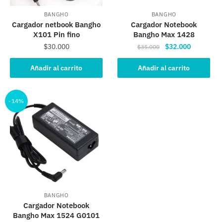
BANGHO
BANGHO
Cargador netbook Bangho
Cargador Notebook
X101 Pin fino
Bangho Max 1428
El
El
$
30.000
$
32.000
$
35.000
precio
precio
original
actual
Añadir al carrito
Añadir al carrito
era:
es:
$35.000.
$32.000.
-14%
BANGHO
Cargador Notebook
Bangho Max 1524 G0101