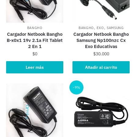
,
,
BANGHO
BANGHO
EXO
SAMSUNG
Cargador Netbook Bangho
Cargador Netbook Bangho
B-x0x1 19v 2.1a Fit Tablet
Samsung Np100nzc Cx
2 En 1
Exo Educativas
$
0
$
30.000
Leer más
Añadir al carrito
-9%