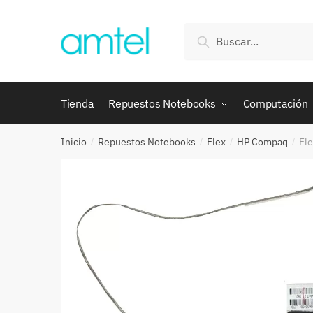
Saltar
Saltar
a
al
Buscar
Buscar
la
contenido
por:
navegación
Tienda
Repuestos Notebooks
Computación
Inicio
Repuestos Notebooks
Flex
HP Compaq
Fl
/
/
/
/