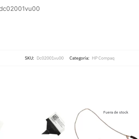
 dc02001vu00
SKU:
Dc02001vu00
Categoría:
HP Compaq
Fuera de stock