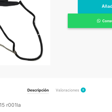
Flex
Añadi
Notebook
Hp
15
Cons
R001la
Pn
Dc02001vu00
cantidad
Descripción
Valoraciones
0
15 r001la