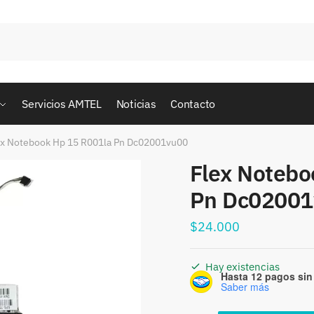
Servicios AMTEL
Noticias
Contacto
ex Notebook Hp 15 R001la Pn Dc02001vu00
Flex Notebo
Pn Dc02001
$
24.000
Hay existencias
Hasta 12 pagos sin 
Saber más