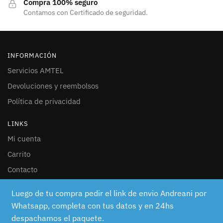
Compra 100% seguro
Contamos con Certificado de seguridad.
INFORMACIÓN
Servicios AMTEL
Devoluciones y reembolsos
Política de privacidad
LINKS
Mi cuenta
Carrito
Contacto
SEGUINOS
Luego de tu compra pedir el link de envio Andreani por
Whatsapp, completa con tus datos y en 24hs
Facebook
despachamos el paquete.
Instagram