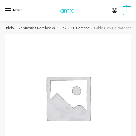
Saltar
Saltar
a
al
MENU
0
la
contenido
navegación
Inicio
/
Repuestos Notebooks
/
Flex
/
HP Compaq
/
Cable Flex De Notebook 