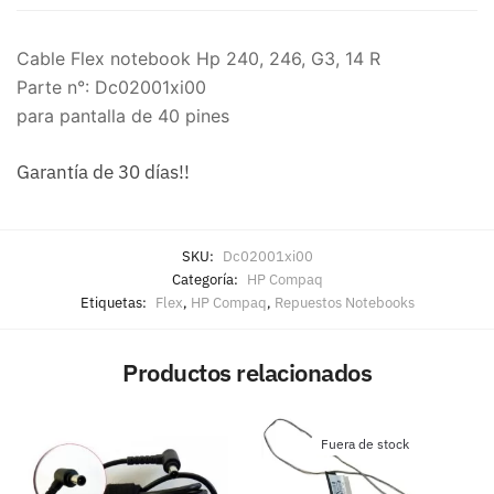
Cable Flex notebook Hp 240, 246, G3, 14 R
Parte n°: Dc02001xi00
para pantalla de 40 pines
Garantía de 30 días!!
SKU:
Dc02001xi00
Categoría:
HP Compaq
Etiquetas:
Flex
,
HP Compaq
,
Repuestos Notebooks
Productos relacionados
Fuera de stock