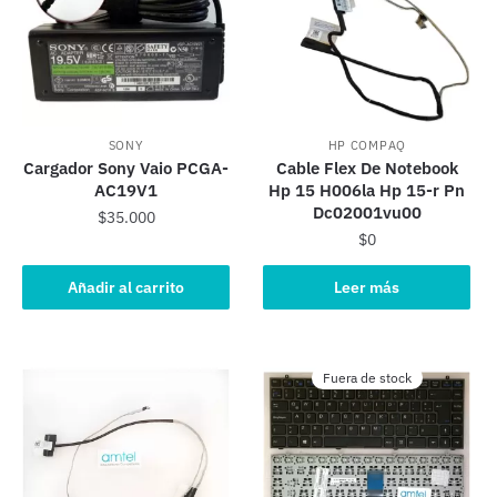
SONY
HP COMPAQ
Cargador Sony Vaio PCGA-
Cable Flex De Notebook
AC19V1
Hp 15 H006la Hp 15-r Pn
Dc02001vu00
$
35.000
$
0
Añadir al carrito
Leer más
Fuera de stock