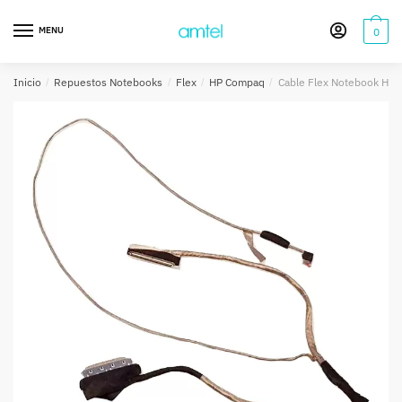
Saltar
Saltar
a
al
MENU
0
la
contenido
navegación
Inicio
/
Repuestos Notebooks
/
Flex
/
HP Compaq
/
Cable Flex Notebook Hp 