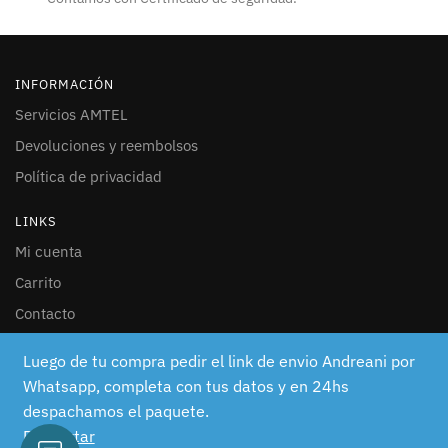
INFORMACIÓN
Servicios AMTEL
Devoluciones y reembolsos
Política de privacidad
LINKS
Mi cuenta
Carrito
Contacto
SEGUINOS
Luego de tu compra pedir el link de envio Andreani por
Whatsapp, completa con tus datos y en 24hs
Facebook
despachamos el paquete.
Instagram
Descartar