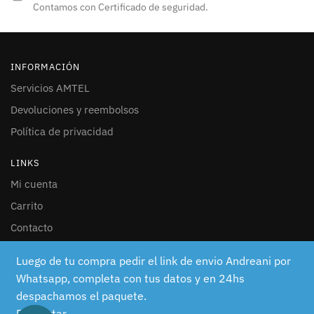
Contamos con Certificado de seguridad.
INFORMACIÓN
Servicios AMTEL
Devoluciones y reembolsos
Política de privacidad
LINKS
Mi cuenta
Carrito
Contacto
SEGUINOS
Luego de tu compra pedir el link de envio Andreani por
Whatsapp, completa con tus datos y en 24hs
Facebook
despachamos el paquete.
Instagram
Descartar