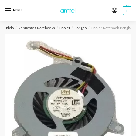
Saltar
Saltar
a
al
MENU
0
la
contenido
navegación
Inicio
/
Repuestos Notebooks
/
Cooler
/
Bangho
/
Cooler Notebook Bangho 