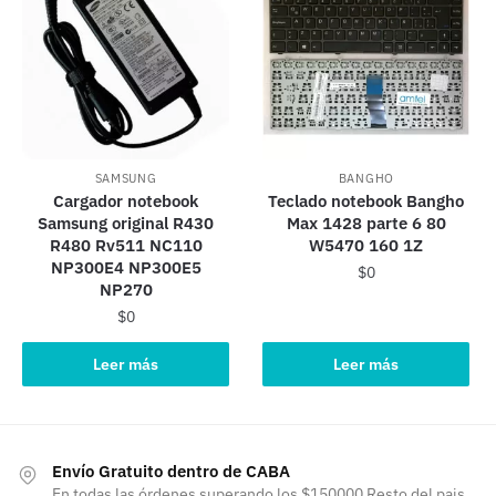
SAMSUNG
BANGHO
Cargador notebook
Teclado notebook Bangho
Samsung original R430
Max 1428 parte 6 80
R480 Rv511 NC110
W5470 160 1Z
NP300E4 NP300E5
$
0
NP270
$
0
Leer más
Leer más
Envío Gratuito dentro de CABA
En todas las órdenes superando los $150000 Resto del pais