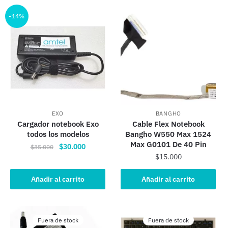
-14%
EXO
BANGHO
Cargador notebook Exo
Cable Flex Notebook
todos los modelos
Bangho W550 Max 1524
Max G0101 De 40 Pin
El
El
$
30.000
$
35.000
$
15.000
precio
precio
original
actual
Añadir al carrito
Añadir al carrito
era:
es:
$35.000.
$30.000.
Fuera de stock
Fuera de stock