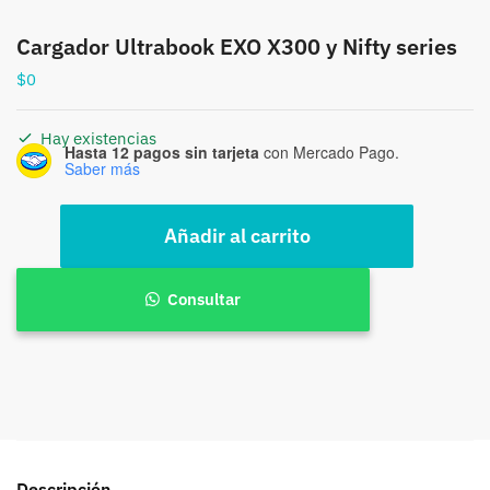
Cargador Ultrabook EXO X300 y Nifty series
$
0
Hay existencias
Hasta 12 pagos sin tarjeta
con Mercado Pago.
Saber más
Cargador
Añadir al carrito
Ultrabook
EXO
X300
Consultar
y
Nifty
series
cantidad
Descripción