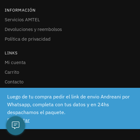
INFORMACIÓN
Servicios AMTEL
Devoluciones y reembolsos
Política de privacidad
LINKS
Mi cuenta
Carrito
Contacto
SEGUINOS
Luego de tu compra pedir el link de envio Andreani por
Whatsapp, completa con tus datos y en 24hs
Facebook
despachamos el paquete.
Instagram
Descartar