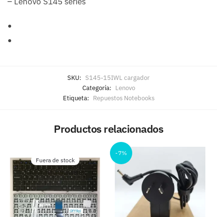
– Lenovo S145 series
SKU:
S145-15IWL cargador
Categoría:
Lenovo
Etiqueta:
Repuestos Notebooks
Productos relacionados
-7%
Fuera de stock