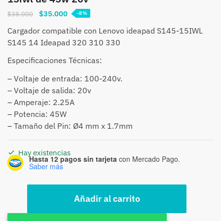
El
El
$
35.000
$
38.000
-8%
precio
precio
Cargador compatible con Lenovo ideapad S145-15IWL
original
actual
S145 14 Ideapad 320 310 330
era:
es:
$38.000.
$35.000.
Especificaciones Técnicas:
– Voltaje de entrada: 100-240v.
– Voltaje de salida: 20v
– Amperaje: 2.25A
– Potencia: 45W
– Tamaño del Pin: Ø4 mm x 1.7mm
Hay existencias
Hasta 12 pagos sin tarjeta
con Mercado Pago.
Saber más
Cargador
Añadir al carrito
Notebook
Lenovo