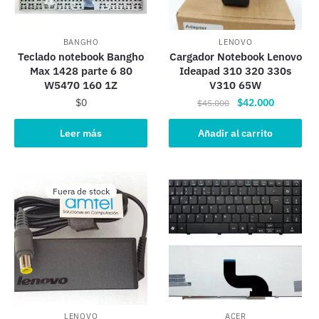
BANGHO
LENOVO
Teclado notebook Bangho
Cargador Notebook Lenovo
Max 1428 parte 6 80
Ideapad 310 320 330s
W5470 160 1Z
V310 65W
El
El
$
0
$
42.000
$
45.000
precio
precio
original
actual
Leer más
Añadir al carrito
era:
es:
$45.000.
$42.000.
Fuera de stock
LENOVO
ACER