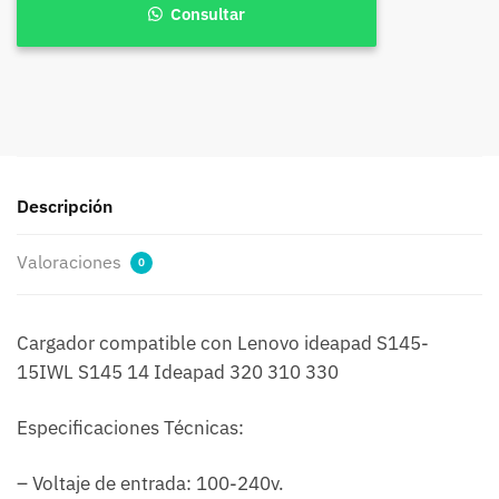
Ideapad
Consultar
S145-
15iwl
de
45w
20v
cantidad
Descripción
Valoraciones
0
Cargador compatible con Lenovo ideapad S145-
15IWL S145 14 Ideapad 320 310 330
Especificaciones Técnicas:
– Voltaje de entrada: 100-240v.