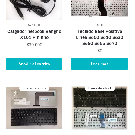
BANGHO
BGH
Cargador netbook Bangho
Teclado BGH Positivo
X101 Pin fino
Linea S600 S610 S630
S650 S655 S670
$
30.000
$
0
Añadir al carrito
Leer más
Fuera de stock
Fuera de stock