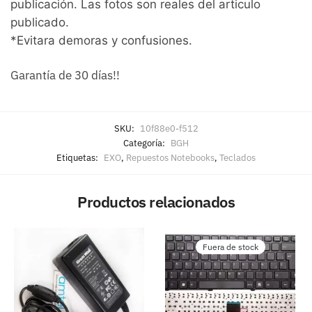
publicación. Las fotos son reales del articulo
publicado.
*Evitara demoras y confusiones.
Garantía de 30 días!!
SKU:
10f88e0-f512
Categoría:
BGH
Etiquetas:
EXO
,
Repuestos Notebooks
,
Teclados
Productos relacionados
Fuera de stock