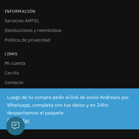
INFORMACIÓN
Servicios AMTEL
Devoluciones y reembolsos
Política de privacidad
LINKS
Mi cuenta
Carrito
Contacto
SEGUINOS
Luego de tu compra pedir el link de envio Andreani por
Whatsapp, completa con tus datos y en 24hs
Facebook
despachamos el paquete.
Instagram
Descartar