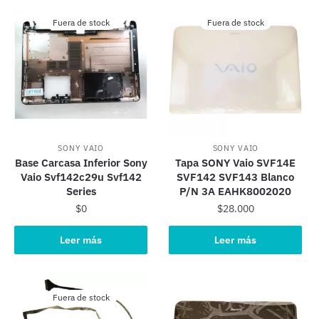
Fuera de stock
Fuera de stock
SONY VAIO
SONY VAIO
Base Carcasa Inferior Sony
Tapa SONY Vaio SVF14E
Vaio Svf142c29u Svf142
SVF142 SVF143 Blanco
Series
P/N 3A EAHK8002020
$
0
$
28.000
Leer más
Leer más
Fuera de stock