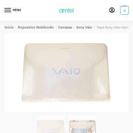
Saltar
Saltar
a
al
MENU
0
la
contenido
navegación
Inicio
/
Repuestos Notebooks
/
Carcasas
/
Sony Vaio
/
Tapa Sony Vaio Vpc-eg