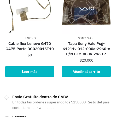
LENOVO
SONY VAIO
Cable flex Lenovo G470
Tapa Sony Vaio Pcg-
G475 Parte DC020015T10
61211v 012-000a-2960-c
P/N 012-000a-2960-c
$
0
$
20.000
Leer más
Añadir al carrito
Envío Gratuito dentro de CABA
En todas las órdenes superando los $150000 Resto del pais
contactarce por whatsapp
Soporte