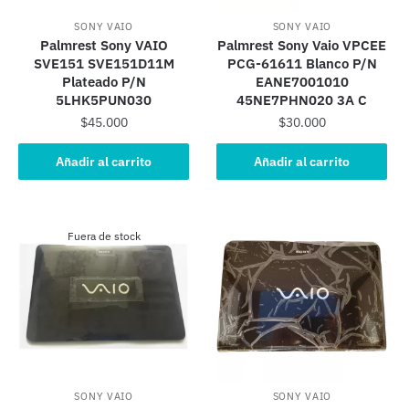
SONY VAIO
SONY VAIO
Palmrest Sony VAIO
Palmrest Sony Vaio VPCEE
SVE151 SVE151D11M
PCG-61611 Blanco P/N
Plateado P/N
EANE7001010
5LHK5PUN030
45NE7PHN020 3A C
$
45.000
$
30.000
Añadir al carrito
Añadir al carrito
Fuera de stock
SONY VAIO
SONY VAIO