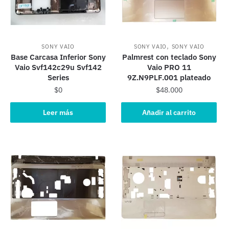
,
SONY VAIO
SONY VAIO
SONY VAIO
Base Carcasa Inferior Sony
Palmrest con teclado Sony
Vaio Svf142c29u Svf142
Vaio PRO 11
Series
9Z.N9PLF.001 plateado
$
0
$
48.000
Leer más
Añadir al carrito