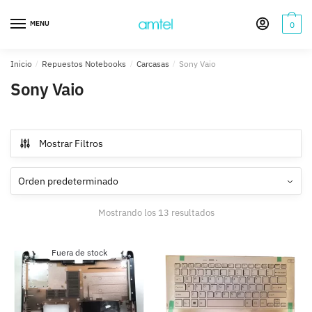
Saltar
Saltar
a
al
MENU
0
la
contenido
navegación
Inicio
/
Repuestos Notebooks
/
Carcasas
/
Sony Vaio
Sony Vaio
Mostrar Filtros
Mostrando los 13 resultados
Fuera de stock