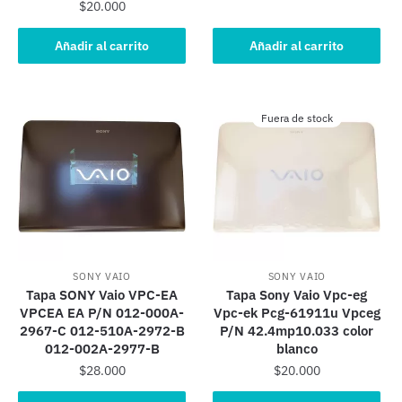
$
20.000
precio
precio
original
actual
Añadir al carrito
Añadir al carrito
era:
es:
$20.000.
$6.000.
Fuera de stock
SONY VAIO
SONY VAIO
Tapa SONY Vaio VPC-EA
Tapa Sony Vaio Vpc-eg
VPCEA EA P/N 012-000A-
Vpc-ek Pcg-61911u Vpceg
2967-C 012-510A-2972-B
P/N 42.4mp10.033 color
012-002A-2977-B
blanco
$
28.000
$
20.000