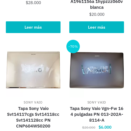
A1961156a 1hypzzz060v
$
28.000
blanca
$
20.000
Leer más
Leer más
-70%
SONY VAIO
SONY VAIO
Tapa Sony Vaio
Tapa Sony Vaio Vgn-Fw 16
Svt14117cgs Svt14118cc
4 pulgadas PN 013-202A-
Svt141128cc PN
8114-A
CNP604WS0200
El
El
$
6.000
$
20.000