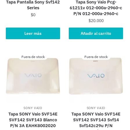
Tapa Pantalla Sony Svf142
Tapa Sony Vaio Pcg-
Series
61211v 012-000a-2960-c
P/N 012-000a-2960-c
$
0
$
20.000
Leer más
Añadir al carrito
Fuera de stock
Fuera de stock
SONY VAIO
SONY VAIO
Tapa SONY Vaio SVF14E
Tapa SONY Vaio SVF14E
SVF142 SVF143 Blanco
SVF142 SVF143 Svf14
P/N 3A EAHK8002020
Svf142c29u P/N