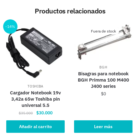
Productos relacionados
-14%
Fuera de stock
BGH
Bisagras para notebook
BGH Primma 100 M400
J400 series
TOSHIBA
Cargador Notebook 19v
$
0
3,42a 65w Toshiba pin
universal 5.5
El
El
$
30.000
$
35.000
precio
precio
original
actual
Añadir al carrito
Leer más
era:
es: