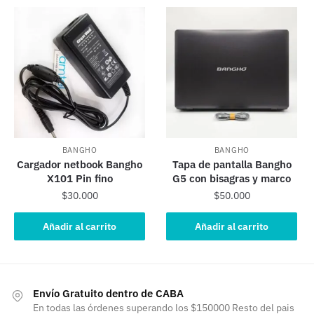
$35.000.
$30.000.
BANGHO
BANGHO
Cargador netbook Bangho
Tapa de pantalla Bangho
X101 Pin fino
G5 con bisagras y marco
$
30.000
$
50.000
Añadir al carrito
Añadir al carrito
Envío Gratuito dentro de CABA
En todas las órdenes superando los $150000 Resto del pais