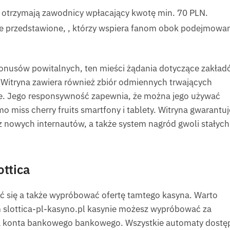
s otrzymają zawodnicy wpłacający kwotę min. 70 PLN.
ie przedstawione, , którzy wspiera fanom obok podejmowa
onusów powitalnych, ten mieści żądania dotyczące zakład
 Witryna zawiera również zbiór odmiennych trwających
ne. Jego responsywność zapewnia, że można jego używać
o miss cherry fruits smartfony i tablety. Witryna gwarantuj
 nowych internautów, a także system nagród gwoli stałych
ttica
ać się a także wypróbować ofertę tamtego kasyna. Warto
m slottica-pl-kasyno.pl kasynie możesz wypróbować za
ia konta bankowego bankowego. Wszystkie automaty dostę