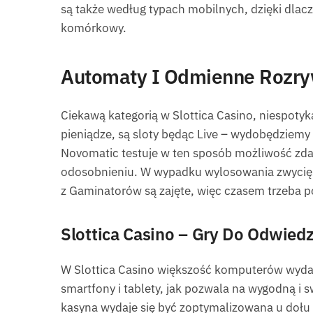
są także według typach mobilnych, dzięki dlacz
komórkowy.
Automaty I Odmienne Rozryw
Ciekawą kategorią w Slottica Casino, niespoty
pieniądze, są sloty będąc Live – wydobędziem
Novomatic testuje w ten sposób możliwość z
odosobnieniu. W wypadku wylosowania zwycięsk
z Gaminatorów są zajęte, więc czasem trzeba p
Slottica Casino – Gry Do Odwie
W Slottica Casino większość komputerów wydaj
smartfony i tablety, jak pozwala na wygodną i 
kasyna wydaje się być zoptymalizowana u dołu