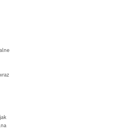
alne
wraz
jak
lna
m