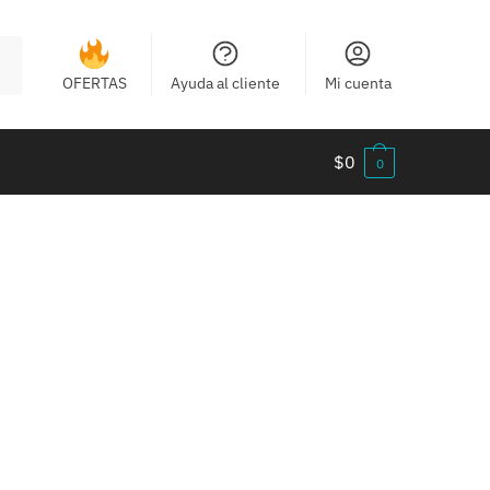
OFERTAS
Ayuda al cliente
Mi cuenta
$
0
0