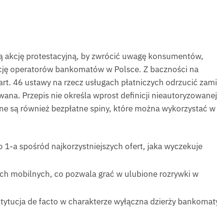
 akcję protestacyjną, by zwrócić uwagę konsumentów,
cję operatorów bankomatów w Polsce. Z baczności na
t. 46 ustawy na rzecz usługach płatniczych odrzucić zami
ana. Przepis nie określa wprost definicji nieautoryzowanej
ane są również bezpłatne spiny, które można wykorzystać w
1-a spośród najkorzystniejszych ofert, jaka wyczekuje
ach mobilnych, co pozwala grać w ulubione rozrywki w
nstytucja de facto w charakterze wyłączna dzierży bankomat