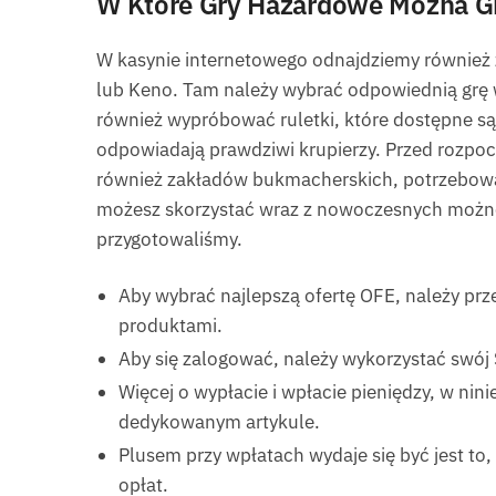
W Które Gry Hazardowe Można G
W kasynie internetowego odnajdziemy również
lub Keno. Tam należy wybrać odpowiednią grę w
również wypróbować ruletki, które dostępne są 
odpowiadają prawdziwi krupierzy. Przed rozpo
również zakładów bukmacherskich, potrzebowa
możesz skorzystać wraz z nowoczesnych możnoś
przygotowaliśmy.
Aby wybrać najlepszą ofertę OFE, należy pr
produktami.
Aby się zalogować, należy wykorzystać swój S
Więcej o wypłacie i wpłacie pieniędzy, w ni
dedykowanym artykule.
Plusem przy wpłatach wydaje się być jest to
opłat.