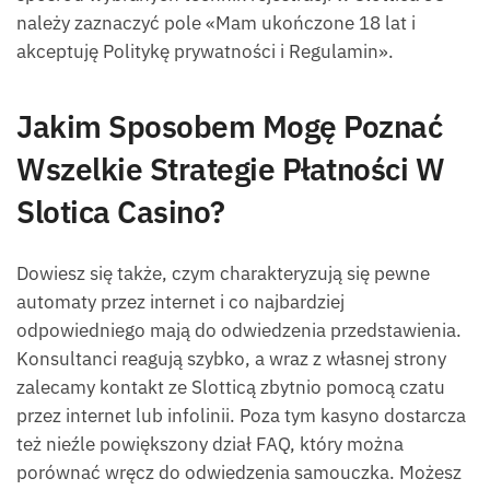
należy zaznaczyć pole «Mam ukończone 18 lat i
akceptuję Politykę prywatności i Regulamin».
Jakim Sposobem Mogę Poznać
Wszelkie Strategie Płatności W
Slotica Casino?
Dowiesz się także, czym charakteryzują się pewne
automaty przez internet i co najbardziej
odpowiedniego mają do odwiedzenia przedstawienia.
Konsultanci reagują szybko, a wraz z własnej strony
zalecamy kontakt ze Slotticą zbytnio pomocą czatu
przez internet lub infolinii. Poza tym kasyno dostarcza
też nieźle powiększony dział FAQ, który można
porównać wręcz do odwiedzenia samouczka. Możesz