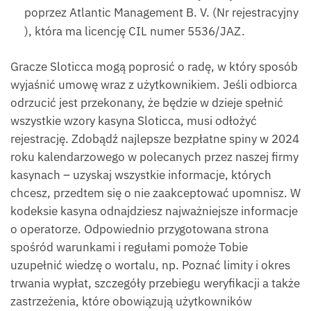
poprzez Atlantic Management B. V. (Nr rejestracyjny
), która ma licencję CIL numer 5536/JAZ.
Gracze Sloticca mogą poprosić o radę, w który sposób
wyjaśnić umowę wraz z użytkownikiem. Jeśli odbiorca
odrzucić jest przekonany, że będzie w dzieje spełnić
wszystkie wzory kasyna Sloticca, musi odłożyć
rejestrację. Zdobądź najlepsze bezpłatne spiny w 2024
roku kalendarzowego w polecanych przez naszej firmy
kasynach – uzyskaj wszystkie informacje, których
chcesz, przedtem się o nie zaakceptować upomnisz. W
kodeksie kasyna odnajdziesz najważniejsze informacje
o operatorze. Odpowiednio przygotowana strona
spośród warunkami i regułami pomoże Tobie
uzupełnić wiedzę o wortalu, np. Poznać limity i okres
trwania wypłat, szczegóły przebiegu weryfikacji a także
zastrzeżenia, które obowiązują użytkowników