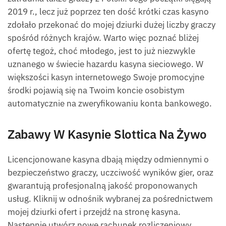
2019 r., lecz już poprzez ten dość krótki czas kasyno
zdołało przekonać do mojej dziurki dużej liczby graczy
spośród różnych krajów. Warto więc poznać bliżej
ofertę tegoż, choć młodego, jest to już niezwykle
uznanego w świecie hazardu kasyna sieciowego. W
większości kasyn internetowego Swoje promocyjne
środki pojawią się na Twoim koncie osobistym
automatycznie na zweryfikowaniu konta bankowego.
Zabawy W Kasynie Slottica Na Żywo
Licencjonowane kasyna dbają między odmiennymi o
bezpieczeństwo graczy, uczciwość wyników gier, oraz
gwarantują profesjonalną jakość proponowanych
usług. Kliknij w odnośnik wybranej za pośrednictwem
mojej dziurki ofert i przejdź na stronę kasyna.
Następnie utwórz nowe rachunek rozliczeniowy