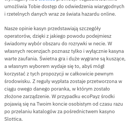
umożliwia Tobie dostęp do odwiedzenia wiarygodnych
i rzetelnych danych wraz ze świata hazardu online.
Nasze opinie kasyn przedstawiają szczegóły
operatorów, dzięki z jakiego powodu podejmiesz
świadomy wybór obszaru do rozrywki w necie. W
własnych recenzjach poznasz tylko i wyłącznie kasyna
warte zaufania. Świetna gra i duże wygrane są kuszące,
a własnym wyborem wydaje się to, abyś mógł
korzystać z tych propozycji w całkowicie pewnym
środowisku. Z reguły wypłata zostaje przetworzona w
ciągu owego danego poranka, w którym zostało
złożone zarządzenie. W przypadku ecoPayz środki
pojawią się na Twoim koncie osobistym od czasu razu
po przelaniu katalogów za pośrednictwem kasyno
Slottica.