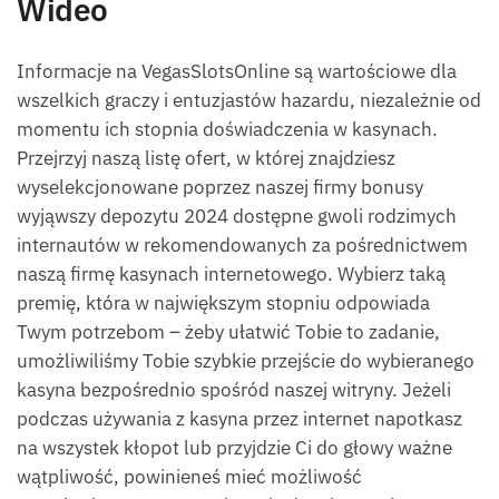
Wideo
Informacje na VegasSlotsOnline są wartościowe dla
wszelkich graczy i entuzjastów hazardu, niezależnie od
momentu ich stopnia doświadczenia w kasynach.
Przejrzyj naszą listę ofert, w której znajdziesz
wyselekcjonowane poprzez naszej firmy bonusy
wyjąwszy depozytu 2024 dostępne gwoli rodzimych
internautów w rekomendowanych za pośrednictwem
naszą firmę kasynach internetowego. Wybierz taką
premię, która w największym stopniu odpowiada
Twym potrzebom – żeby ułatwić Tobie to zadanie,
umożliwiliśmy Tobie szybkie przejście do wybieranego
kasyna bezpośrednio spośród naszej witryny. Jeżeli
podczas używania z kasyna przez internet napotkasz
na wszystek kłopot lub przyjdzie Ci do głowy ważne
wątpliwość, powinieneś mieć możliwość