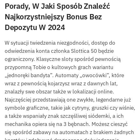
Porady, W Jaki Sposób Znaleźć
Najkorzystniejszy Bonus Bez
Depozytu W 2024
W sytuacji twiedzenia niezgodności, dostęp do
odwiedzenia konta członka Slottica 50 będzie
ograniczony. Klasyczne sloty spośród pewnością
przypomną Tobie o kultowych grach wariantu
„jednoręki bandyta”. Automaty „owocówki”, które
wraz z pewnością kojarzysz wraz z dawnych lat,
znalazły swe obszar także w lokalizacji online.
Najczęściej przedstawiają one zwykłe, legendarne już
symbole graficzne, takie jak cytryny, gruszki czy wiśnie,
a także wspaniały znak szczęśliwej siódemki, a ich
mechanika opiera się na 3 bębnach. Możesz cieszyć
się spośród zabawy na automatach z brakiem żadnych