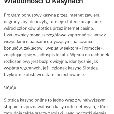
Wiadomości O Kasynach
Program bonusowy kasyna przez internet zawiera
nagrody zbyt depozyty, turnieje i loterie urządzane
wśród członków Slottica przez internet casino.
Użytkownicy mogą szczegółowo zapoznać się wraz z
wszystkimi niuansami dotyczącymi naliczania
bonusów, zakładów i wypłat w sektora «Promocje»,
znajdującej się w jadłospis lokalu. Wpłata na rachunek
rozliczeniowy jest bezprowizyjna, identycznie jak
wypłata wygranych, jeśli członek kasyno Slottica
trzykrotnie obstawi ostatni przechowanie.
\e\e\e
Slottica kasyno online to jedno wraz z w najwyższym
stopniu rozpoznawalnych kasyn internetowych, które
zatrudnia także graczy z Polski. Jego początki sięgają