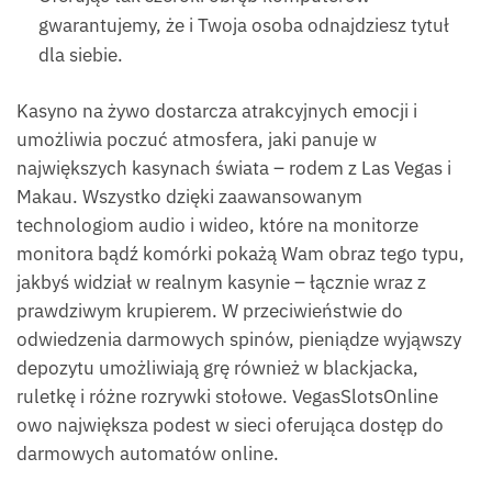
gwarantujemy, że i Twoja osoba odnajdziesz tytuł
dla siebie.
Kasyno na żywo dostarcza atrakcyjnych emocji i
umożliwia poczuć atmosfera, jaki panuje w
największych kasynach świata – rodem z Las Vegas i
Makau. Wszystko dzięki zaawansowanym
technologiom audio i wideo, które na monitorze
monitora bądź komórki pokażą Wam obraz tego typu,
jakbyś widział w realnym kasynie – łącznie wraz z
prawdziwym krupierem. W przeciwieństwie do
odwiedzenia darmowych spinów, pieniądze wyjąwszy
depozytu umożliwiają grę również w blackjacka,
ruletkę i różne rozrywki stołowe. VegasSlotsOnline
owo największa podest w sieci oferująca dostęp do
darmowych automatów online.