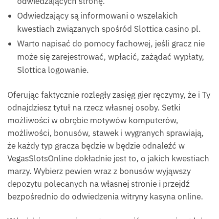
odwiedzających stronę.
Odwiedzający są informowani o wszelakich
kwestiach związanych spośród Slottica casino pl.
Warto napisać do pomocy fachowej, jeśli gracz nie
może się zarejestrować, wpłacić, zażądać wypłaty,
Slottica logowanie.
Oferując faktycznie rozległy zasięg gier ręczymy, że i Ty
odnajdziesz tytuł na rzecz własnej osoby. Setki
możliwości w obrębie motywów komputerów,
możliwości, bonusów, stawek i wygranych sprawiają,
że każdy typ gracza będzie w będzie odnaleźć w
VegasSlotsOnline dokładnie jest to, o jakich kwestiach
marzy. Wybierz pewien wraz z bonusów wyjąwszy
depozytu polecanych na własnej stronie i przejdź
bezpośrednio do odwiedzenia witryny kasyna online.