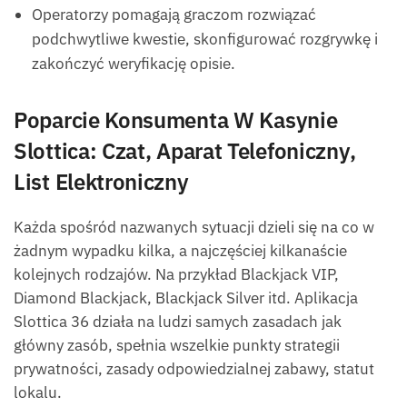
Operatorzy pomagają graczom rozwiązać
podchwytliwe kwestie, skonfigurować rozgrywkę i
zakończyć weryfikację opisie.
Poparcie Konsumenta W Kasynie
Slottica: Czat, Aparat Telefoniczny,
List Elektroniczny
Każda spośród nazwanych sytuacji dzieli się na co w
żadnym wypadku kilka, a najczęściej kilkanaście
kolejnych rodzajów. Na przykład Blackjack VIP,
Diamond Blackjack, Blackjack Silver itd. Aplikacja
Slottica 36 działa na ludzi samych zasadach jak
główny zasób, spełnia wszelkie punkty strategii
prywatności, zasady odpowiedzialnej zabawy, statut
lokalu.