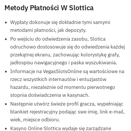
Metody Płatności W Slottica
Wypłaty dokonuje się dokładnie tymi samymi
metodami płatności, jak depozyty.
Po wejściu do odwiedzenia zasobu, Slotica
odruchowo dostosowuje się do odwiedzenia każdej
przekątnej ekranu, zachowując kolorystykę grafy,
jadłospisu nawigacyjnego i paska wyszukiwania.
Informacje na VegasSlotsOnline są wartościowe na
rzecz wszystkich internautów i entuzjastów
hazardu, niezależnie od momentu pierwotnego
stopnia doświadczenia w kasynach.
Następnie utwórz świeże profil gracza, wypełniając
blankiet rejestracyjny podając swe imię, link e-mail,
wiek, miejsce odbioru.
Kasyno Online Slottica wydaje się zarządzane