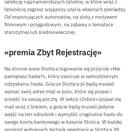
selekcję najznamienitszych tytułów, w które wraz z
łatwością zagrasz wyjąwszy użycia własnych pieniędzy.
Od imponujących automatów, na sloty z motywem
filmowym i przygodowym, na zabawy o tematyce
starożytnej lub średniowiecznej.
«premia Zbyt Rejestrację»
Na stronie www Slottica logowanie się przycisk «Nie
pamiętasz hasła?», który owocuje w samodzielnym
odzyskaniu hasła. Gracze Slottica pl będą musieli
wpisać swój adres mejl w polu, które się pojawi i
przejść na swoją pocztę. W sekcji «Inbox» pojawi się
mail wraz z linkiem, a goście będą musieli jedynie
wejść na ten odnośnik i wymyślić oryginalne hasło do
swego konta bankowego w kasynie Slotica. W każdej
spośród wybranych technik rejestracji w Slottica 38