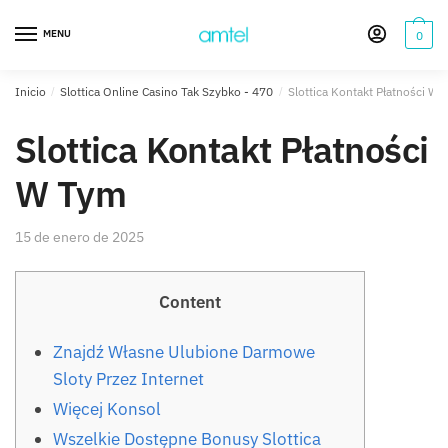
Saltar
Saltar
a
al
MENU
0
la
contenido
navegación
Inicio
/
Slottica Online Casino Tak Szybko - 470
/
Slottica Kontakt Płatności W
Slottica Kontakt Płatności
W Tym
15 de enero de 2025
Content
Znajdź Własne Ulubione Darmowe
Sloty Przez Internet
Więcej Konsol
Wszelkie Dostępne Bonusy Slottica