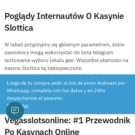
Poglądy Internautów O Kasynie
Slottica
W tabeli przyjrzyjmy się głównym parametrom, które
zawodnicy mogą wykorzystać do bota telegram
sortowania wyboru lokalu gier. Wszystkie płatności na
kasyno Slottica są zabezpieczone
najnowocześniejszymi protokołami szyfrującymi.
Luego de tu compra pedir el link de envio Andreani por
Użytkownicy Slottica mogą pewnie wypełniać
Whatsapp, completa con tus datos y en 24hs
formularze, podawać wiadomości osobowe i
despachamos el paquete.
odmienne informacje.
Descartar
Vegasslotsonline: #1 Przewodnik
Po Kasynach Online