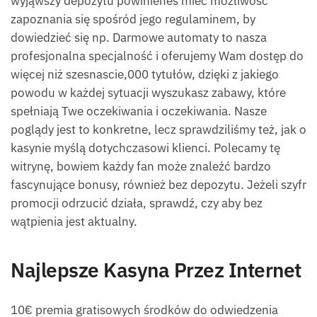
wyjąwszy depozytu powinieneś mieć możliwość
zapoznania się spośród jego regulaminem, by
dowiedzieć się np. Darmowe automaty to nasza
profesjonalna specjalność i oferujemy Wam dostęp do
więcej niż szesnascie,000 tytułów, dzięki z jakiego
powodu w każdej sytuacji wyszukasz zabawy, które
spełniają Twe oczekiwania i oczekiwania. Nasze
poglądy jest to konkretne, lecz sprawdziliśmy też, jak o
kasynie myślą dotychczasowi klienci. Polecamy tę
witrynę, bowiem każdy fan może znaleźć bardzo
fascynujące bonusy, również bez depozytu. Jeżeli szyfr
promocji odrzucić działa, sprawdź, czy aby bez
wątpienia jest aktualny.
Najlepsze Kasyna Przez Internet
10€ premia gratisowych środków do odwiedzenia