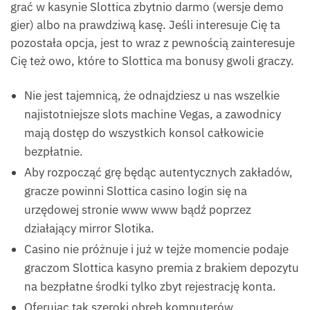
grać w kasynie Slottica zbytnio darmo (wersje demo
gier) albo na prawdziwą kasę. Jeśli interesuje Cię ta
pozostała opcja, jest to wraz z pewnością zainteresuje
Cię też owo, które to Slottica ma bonusy gwoli graczy.
Nie jest tajemnicą, że odnajdziesz u nas wszelkie
najistotniejsze slots machine Vegas, a zawodnicy
mają dostęp do wszystkich konsol całkowicie
bezpłatnie.
Aby rozpocząć grę będąc autentycznych zakładów,
gracze powinni Slottica casino login się na
urzędowej stronie www www bądź poprzez
działający mirror Slotika.
Casino nie próżnuje i już w tejże momencie podaje
graczom Slottica kasyno premia z brakiem depozytu
na bezpłatne środki tylko zbyt rejestrację konta.
Oferując tak szeroki obręb komputerów