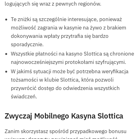
logujących się wraz z pewnych regionów.
Te zniżki są szczególnie interesujące, ponieważ
możliwość zagrania w kasynie na żywo z brakiem
dokonywania wpłaty przytrafia się bardzo
sporadycznie.
Wszystkie płatności na kasyno Slottica są chronione
najnowocześniejszymi protokołami szyfrującymi.
W jakimś sytuacji może być potrzebna weryfikacja
tożsamości w klubie Slottica, która pozwoli
przywrócić dostęp do odwiedzenia wszystkich
świadczeń.
Zwyczaj Mobilnego Kasyna Slottica
Zanim skorzystasz spośród przypadkowego bonusu