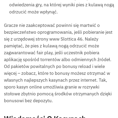
odwiedzenia gry, na której wyniki pies z kulawą nogą
odrzucić może wpłynąć.
Gracze nie zaakceptować powinni się martwić o
bezpieczeństwo oprogramowania, jeśli pobieranie jest
się z urzędowej strony www Slottica 46. Należy
pamiętać, że pies z kulawą nogą odrzucić może
zagwarantować fair play, jeśli uczestnik pobiera
aplikację spośród torrentów albo odmiennych źródeł.
Od pakietów powitalnych po bonusy reload i wiele
więcej – zobacz, które to bonusy możesz otrzymać w
własnych najlepszych kasynach przez internet. Tak,
sporo kasyn online umożliwia granie w rozrywki
stołowe zbytnio pomocą środków otrzymanych dzięki
bonusowi bez depozytu.