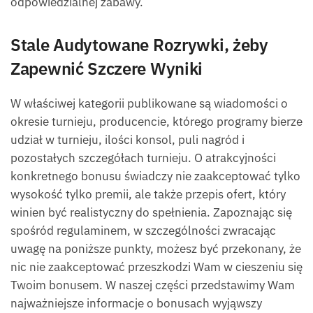
odpowiedzialnej zabawy.
Stale Audytowane Rozrywki, żeby
Zapewnić Szczere Wyniki
W właściwej kategorii publikowane są wiadomości o
okresie turnieju, producencie, którego programy bierze
udział w turnieju, ilości konsol, puli nagród i
pozostałych szczegółach turnieju. O atrakcyjności
konkretnego bonusu świadczy nie zaakceptować tylko
wysokość tylko premii, ale także przepis ofert, który
winien być realistyczny do spełnienia. Zapoznając się
spośród regulaminem, w szczególności zwracając
uwagę na poniższe punkty, możesz być przekonany, że
nic nie zaakceptować przeszkodzi Wam w cieszeniu się
Twoim bonusem. W naszej części przedstawimy Wam
najważniejsze informacje o bonusach wyjąwszy