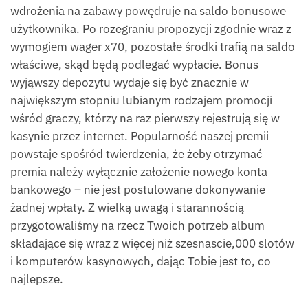
wdrożenia na zabawy powędruje na saldo bonusowe
użytkownika. Po rozegraniu propozycji zgodnie wraz z
wymogiem wager x70, pozostałe środki trafią na saldo
właściwe, skąd będą podlegać wypłacie. Bonus
wyjąwszy depozytu wydaje się być znacznie w
największym stopniu lubianym rodzajem promocji
wśród graczy, którzy na raz pierwszy rejestrują się w
kasynie przez internet. Popularność naszej premii
powstaje spośród twierdzenia, że żeby otrzymać
premia należy wyłącznie założenie nowego konta
bankowego – nie jest postulowane dokonywanie
żadnej wpłaty. Z wielką uwagą i starannością
przygotowaliśmy na rzecz Twoich potrzeb album
składające się wraz z więcej niż szesnascie,000 slotów
i komputerów kasynowych, dając Tobie jest to, co
najlepsze.