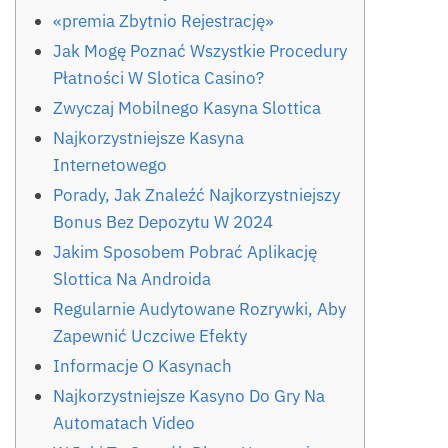
«premia Zbytnio Rejestrację»
Jak Mogę Poznać Wszystkie Procedury
Płatności W Slotica Casino?
Zwyczaj Mobilnego Kasyna Slottica
Najkorzystniejsze Kasyna
Internetowego
Porady, Jak Znaleźć Najkorzystniejszy
Bonus Bez Depozytu W 2024
Jakim Sposobem Pobrać Aplikację
Slottica Na Androida
Regularnie Audytowane Rozrywki, Aby
Zapewnić Uczciwe Efekty
Informacje O Kasynach
Najkorzystniejsze Kasyno Do Gry Na
Automatach Video