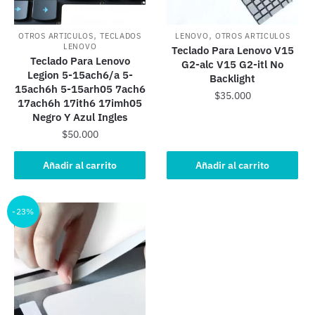
,
,
OTROS ARTICULOS
TECLADOS
LENOVO
OTROS ARTICULOS
LENOVO
Teclado Para Lenovo V15
Teclado Para Lenovo
G2-alc V15 G2-itl No
Legion 5-15ach6/a 5-
Backlight
15ach6h 5-15arh05 7ach6
$
35.000
17ach6h 17ith6 17imh05
Negro Y Azul Ingles
$
50.000
Añadir al carrito
Añadir al carrito
-23%