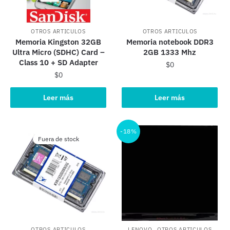
OTROS ARTICULOS
OTROS ARTICULOS
Memoria Kingston 32GB
Memoria notebook DDR3
Ultra Micro (SDHC) Card –
2GB 1333 Mhz
Class 10 + SD Adapter
$
0
$
0
Leer más
Leer más
-18%
Fuera de stock
,
OTROS ARTICULOS
LENOVO
OTROS ARTICULOS