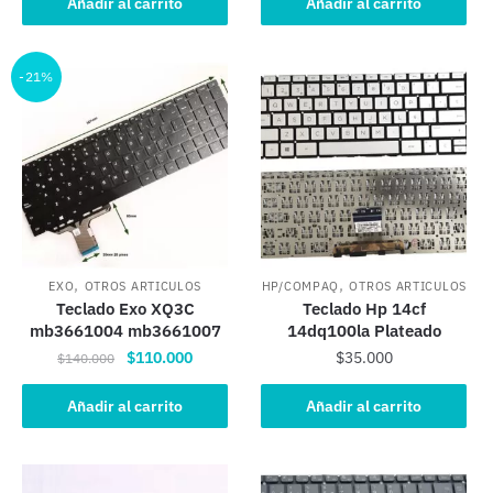
original
actual
Añadir al carrito
Añadir al carrito
era:
es:
$38.000.
$33.000.
-21%
,
,
EXO
OTROS ARTICULOS
HP/COMPAQ
OTROS ARTICULOS
Teclado Exo XQ3C
Teclado Hp 14cf
mb3661004 mb3661007
14dq100la Plateado
El
El
$
110.000
$
35.000
$
140.000
precio
precio
original
actual
Añadir al carrito
Añadir al carrito
era:
es:
$140.000.
$110.000.