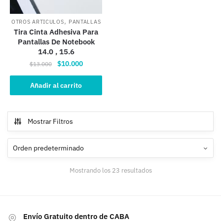
,
OTROS ARTICULOS
PANTALLAS
Tira Cinta Adhesiva Para
Pantallas De Notebook
14.0 , 15.6
El
El
$
10.000
$
13.000
precio
precio
original
actual
Añadir al carrito
era:
es:
$13.000.
$10.000.
Mostrar Filtros
Mostrando los 23 resultados
Envío Gratuito dentro de CABA