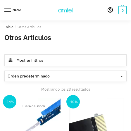
Saltar
Saltar
a
al
MENU
0
la
contenido
navegación
Inicio
/
Otros Articulos
Otros Articulos
Mostrar Filtros
Mostrando los 23 resultados
-14%
-40%
Fuera de stock