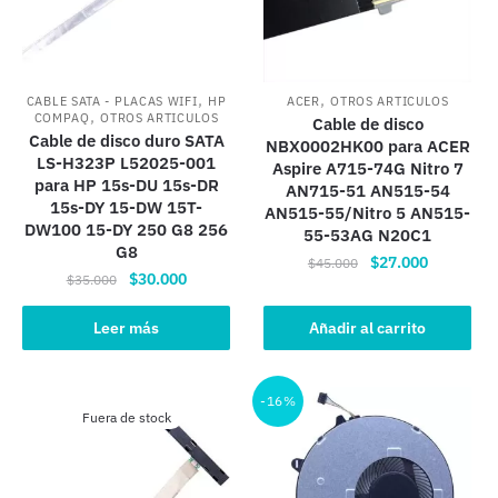
,
,
CABLE SATA - PLACAS WIFI
HP
ACER
OTROS ARTICULOS
,
COMPAQ
OTROS ARTICULOS
Cable de disco
Cable de disco duro SATA
NBX0002HK00 para ACER
LS-H323P L52025-001
Aspire A715-74G Nitro 7
para HP 15s-DU 15s-DR
AN715-51 AN515-54
15s-DY 15-DW 15T-
AN515-55/Nitro 5 AN515-
DW100 15-DY 250 G8 256
55-53AG N20C1
G8
El
El
$
27.000
$
45.000
El
El
$
30.000
$
35.000
precio
precio
precio
precio
original
actual
original
actual
Leer más
Añadir al carrito
era:
es:
era:
es:
$45.000.
$27.000.
$35.000.
$30.000.
-16%
Fuera de stock