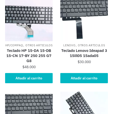
,
,
HP/COMPAQ
OTROS ARTICULOS
LENOVO
OTROS ARTICULOS
Teclado HP 15-DA 15-DB
Teclado Lenovo Ideapad 3
15-CN 17-BY 250 255 G7
15iil05 15ada05
G8
$
30.000
$
48.000
Añadir al carrito
Añadir al carrito