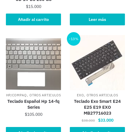
$
15.000
Añadir al carrito
Leer más
-13%
,
,
HP/COMPAQ
OTROS ARTICULOS
EXO
OTROS ARTICULOS
Teclado Español Hp 14-fq
Teclado Exo Smart E24
Series
E25 E19 EXO
MB27716023
$
105.000
El
El
$
33.000
$
38.000
precio
precio