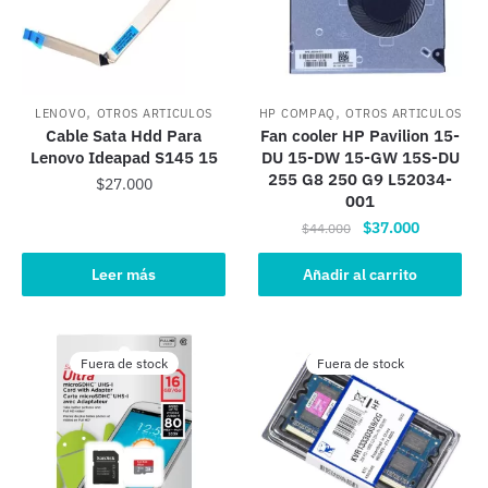
,
,
LENOVO
OTROS ARTICULOS
HP COMPAQ
OTROS ARTICULOS
Cable Sata Hdd Para
Fan cooler HP Pavilion 15-
Lenovo Ideapad S145 15
DU 15-DW 15-GW 15S-DU
255 G8 250 G9 L52034-
$
27.000
001
El
El
$
37.000
$
44.000
precio
precio
original
actual
Leer más
Añadir al carrito
era:
es:
$44.000.
$37.000.
Fuera de stock
Fuera de stock