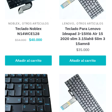
,
,
NOBLEX
OTROS ARTICULOS
LENOVO
OTROS ARTICULOS
Teclado Noblex
Teclado Para Lenovo
N14WCE128
Ideapad 3-15itl6 Air 15
2020 slim 3.15iah8 Slim 3
El
El
$
40.000
$
54.000
15amn8
precio
precio
$
35.000
original
actual
era:
es:
Añadir al carrito
Añadir al carrito
$54.000.
$40.000.