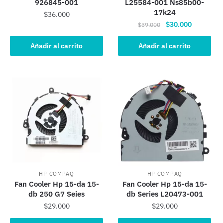
926845-001
L25584-001 Ns85b00-
17k24
$
36.000
El
El
$
30.000
$
39.000
precio
precio
original
actual
Añadir al carrito
Añadir al carrito
era:
es:
$39.000.
$30.000.
HP COMPAQ
HP COMPAQ
Fan Cooler Hp 15-da 15-
Fan Cooler Hp 15-da 15-
db 250 G7 Seies
db Series L20473-001
$
29.000
$
29.000