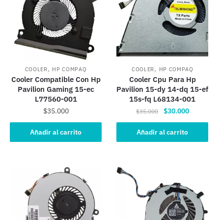
,
,
COOLER
HP COMPAQ
COOLER
HP COMPAQ
Cooler Compatible Con Hp
Cooler Cpu Para Hp
Pavilion Gaming 15-ec
Pavilion 15-dy 14-dq 15-ef
L77560-001
15s-fq L68134-001
El
El
$
35.000
$
30.000
$
35.000
precio
precio
original
actual
Añadir al carrito
Añadir al carrito
era:
es:
$35.000.
$30.000.