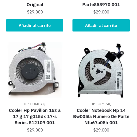
Original
Parte858970 001
$
29.000
$
29.000
Añadir al carrito
Añadir al carrito
HP COMPAQ
HP COMPAQ
Cooler Hp Pavilion 15z a
Cooler Notebook Hp 14
17 g 17 g015dx 17-s
Bw005la Numero De Parte
Series 812109 001
Nfb67a05h 001
$
29.000
$
29.000