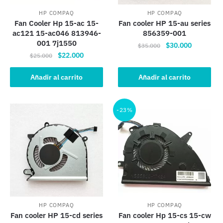
HP COMPAQ
HP COMPAQ
Fan Cooler Hp 15-ac 15-
Fan cooler HP 15-au series
ac121 15-ac046 813946-
856359-001
001 7j1550
El
El
$
30.000
$
35.000
El
El
$
22.000
precio
precio
$
25.000
precio
precio
original
actual
original
actual
Añadir al carrito
Añadir al carrito
era:
es:
era:
es:
$35.000.
$30.000.
$25.000.
$22.000.
-23%
HP COMPAQ
HP COMPAQ
Fan cooler HP 15-cd series
Fan cooler Hp 15-cs 15-cw