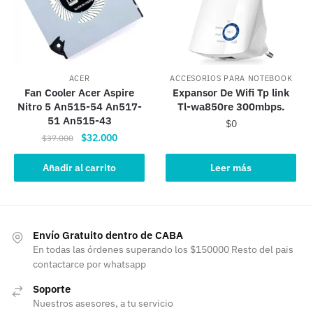
ACER
ACCESORIOS PARA NOTEBOOK
Fan Cooler Acer Aspire
Expansor De Wifi Tp link
Nitro 5 An515-54 An517-
Tl-wa850re 300mbps.
51 An515-43
$
0
El
El
$
32.000
$
37.000
precio
precio
original
actual
Añadir al carrito
Leer más
era:
es:
$37.000.
$32.000.
Envío Gratuito dentro de CABA
En todas las órdenes superando los $150000 Resto del pais
contactarce por whatsapp
Soporte
Nuestros asesores, a tu servicio