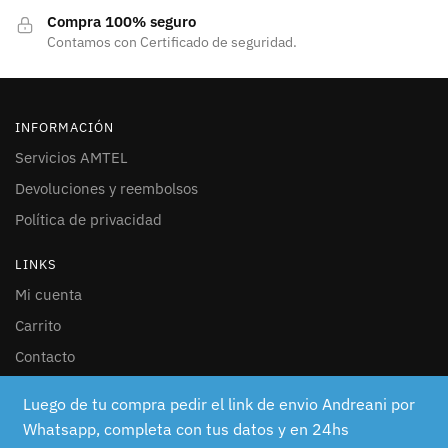
Compra 100% seguro
Contamos con Certificado de seguridad.
INFORMACIÓN
Servicios AMTEL
Devoluciones y reembolsos
Política de privacidad
LINKS
Mi cuenta
Carrito
Contacto
SEGUINOS
Luego de tu compra pedir el link de envio Andreani por
Whatsapp, completa con tus datos y en 24hs
Facebook