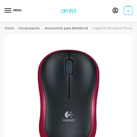
Saltar
Saltar
a
al
MENU
0
la
contenido
navegación
Inicio
/
Computación
/
Accesorios para Notebook
/
Logitech Wireless Mouse 