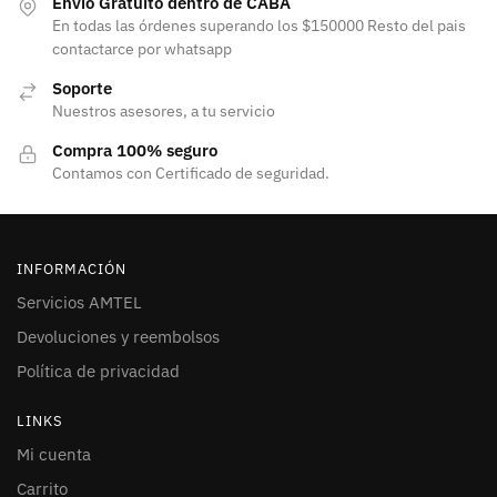
Envío Gratuito dentro de CABA
En todas las órdenes superando los $150000 Resto del pais
contactarce por whatsapp
Soporte
Nuestros asesores, a tu servicio
Compra 100% seguro
Contamos con Certificado de seguridad.
INFORMACIÓN
Servicios AMTEL
Devoluciones y reembolsos
Política de privacidad
LINKS
Mi cuenta
Carrito