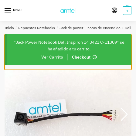
Saltar
Saltar
a
al
MENU
1
la
contenido
navegación
Inicio
/
Repuestos Notebooks
/
Jack de power - Placas de encendido
/
Dell
/
“Jack Power Notebook Dell Inspiron 14 3421 C-11309” se
ha añadido a tu carrito.
Ver Carrito
Checkout