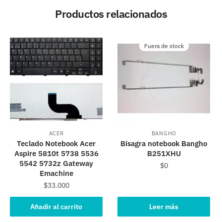
Productos relacionados
Fuera de stock
ACER
BANGHO
Teclado Notebook Acer
Bisagra notebook Bangho
Aspire 5810t 5738 5536
B251XHU
5542 5732z Gateway
$
0
Emachine
$
33.000
Añadir al carrito
Leer más