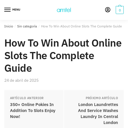
Saltar
Saltar
a
al
MENU
0
la
contenido
navegación
Inicio
/
Sin categoría
/
How To Win About Online Slots The Complete Guide
How To Win About Online
Slots The Complete
Guide
24 de abril de 2025
ARTÍCULO ANTERIOR
PRÓXIMO ARTÍCULO
350+ Online Pokies In
London Laundrettes
Addition To Slots Enjoy
And Service Washes
Now!
Laundry In Central
London