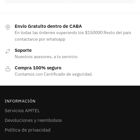
Envío Gratuito dentro de CABA
En todas las órdenes superando los $150000 Resto del pais
contactarce por whatsapp
Soporte
Nuestros asesores, a tu servicio
Compra 100% seguro
Contamos con Certificado de seguridad.
INFORMACIÓN
Servicios AMTEL
Devoluciones y reembolsos
Política de privacidad