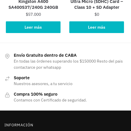
Kingston A400
Ultra Micro (SDHC) Card –
SA400S37/240G 240GB
Class 10 + SD Adapter
$
57.000
$
0
Leer más
Leer más
Envío Gratuito dentro de CABA
En todas las órdenes superando los $150000 Resto del pais
contactarce por whatsapp
Soporte
Nuestros asesores, a tu servicio
Compra 100% seguro
Contamos con Certificado de seguridad.
INFORMACIÓN