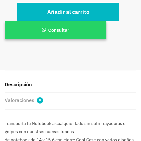
Funda
Añadir al carrito
de
notebook
de
Consultar
14
y
15.6
con
cierre
Cool
Case
Descripción
varios
diseños
Valoraciones
0
cantidad
Transporta tu Notebook a cualquier lado sin sufrir rayaduras o
golpes con nuestras nuevas fundas
de notebook de 14 y 15.6 con cierre Cool Case con varios diseños