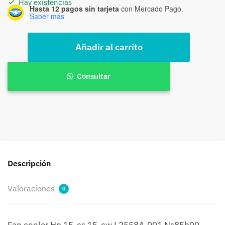
Hay existencias
Hasta 12 pagos sin tarjeta
con Mercado Pago.
era:
es:
Saber más
$39.000.
$30.000.
Fan
Añadir al carrito
cooler
Hp
15-
Consultar
cs
15-
cw
L25584-
001
Ns85b00-
17k24
Descripción
cantidad
Valoraciones
0
Fan cooler Hp 15-cs 15-cw L25584-001 Ns85b00-