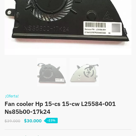
¡Oferta!
Fan cooler Hp 15-cs 15-cw L25584-001
Ns85b00-17k24
El
El
$
30.000
$
39.000
-23%
precio
precio
original
actual