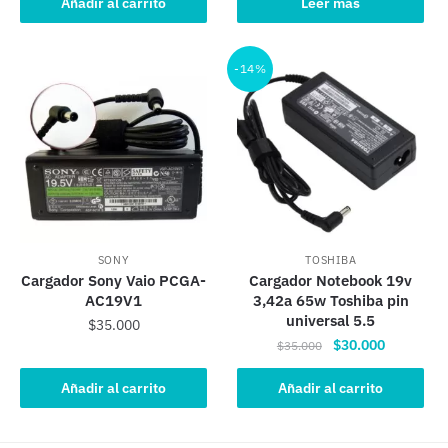
Añadir al carrito
Leer más
era:
es:
$38.000.
$35.000.
-14%
SONY
TOSHIBA
Cargador Sony Vaio PCGA-
Cargador Notebook 19v
AC19V1
3,42a 65w Toshiba pin
universal 5.5
$
35.000
El
El
$
30.000
$
35.000
precio
precio
original
actual
Añadir al carrito
Añadir al carrito
era:
es:
$35.000.
$30.000.