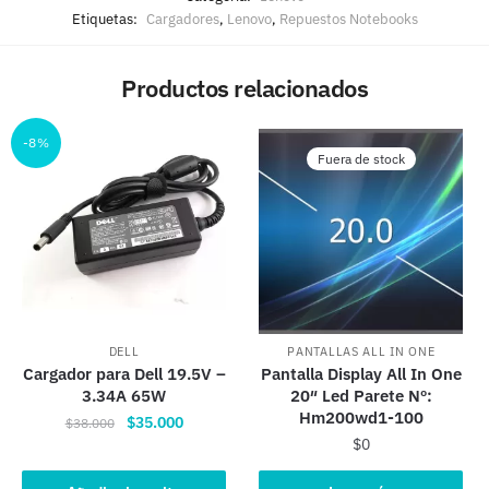
Etiquetas:
Cargadores
,
Lenovo
,
Repuestos Notebooks
Productos relacionados
-8%
Fuera de stock
DELL
PANTALLAS ALL IN ONE
Cargador para Dell 19.5V –
Pantalla Display All In One
3.34A 65W
20″ Led Parete Nº:
Hm200wd1-100
El
El
$
35.000
$
38.000
$
0
precio
precio
original
actual