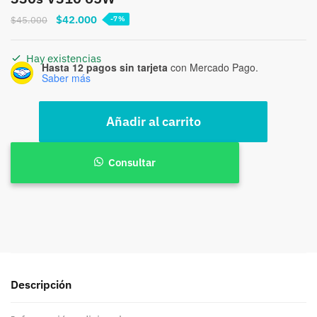
El
El
$
42.000
$
45.000
-7%
precio
precio
original
actual
Hay existencias
Hasta 12 pagos sin tarjeta
con Mercado Pago.
era:
es:
Saber más
$45.000.
$42.000.
Cargador
Añadir al carrito
Notebook
Lenovo
Ideapad
Consultar
310
320
330s
V310
65W
cantidad
Descripción