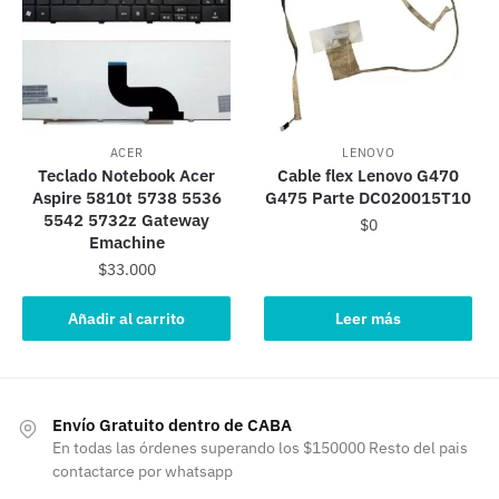
ACER
LENOVO
Teclado Notebook Acer
Cable flex Lenovo G470
Aspire 5810t 5738 5536
G475 Parte DC020015T10
5542 5732z Gateway
$
0
Emachine
$
33.000
Añadir al carrito
Leer más
Envío Gratuito dentro de CABA
En todas las órdenes superando los $150000 Resto del pais
contactarce por whatsapp