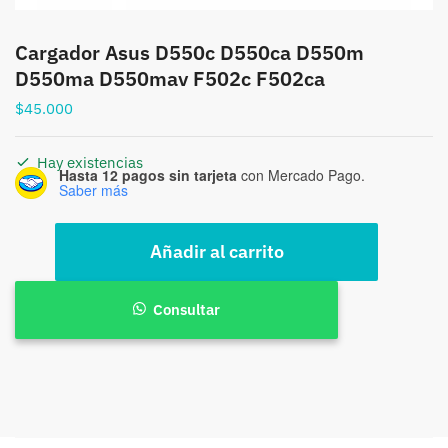
Cargador Asus D550c D550ca D550m
D550ma D550mav F502c F502ca
$
45.000
Hay existencias
Hasta 12 pagos sin tarjeta
con Mercado Pago.
Saber más
Cargador
Añadir al carrito
Asus
D550c
D550ca
Consultar
D550m
D550ma
D550mav
F502c
F502ca