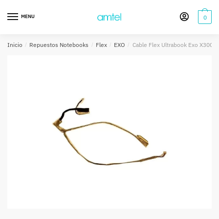
Saltar
Saltar
a
al
MENU
0
la
contenido
navegación
Inicio
/
Repuestos Notebooks
/
Flex
/
EXO
/
Cable Flex Ultrabook Exo X300