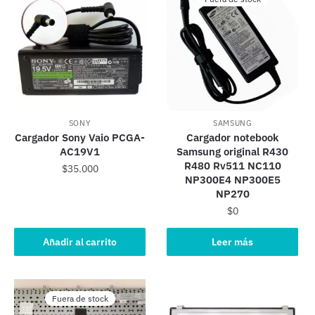
SONY
SAMSUNG
Cargador Sony Vaio PCGA-
Cargador notebook
AC19V1
Samsung original R430
R480 Rv511 NC110
$
35.000
NP300E4 NP300E5
NP270
$
0
Añadir al carrito
Leer más
Fuera de stock