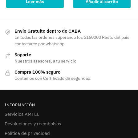
Leer más
Añadir al carrito
Envío Gratuito dentro de CABA
En todas las órdenes superando los $150000 Resto del pais
contactarce por whatsapp
Soporte
Nuestros asesores, a tu servicio
Compra 100% seguro
Contamos con Certificado de seguridad.
INFORMACIÓN
Servicios AMTEL
Devoluciones y reembolsos
Política de privacidad