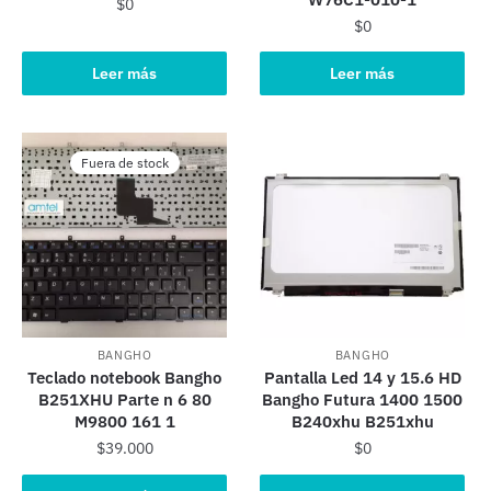
$
0
$
0
Leer más
Leer más
Fuera de stock
BANGHO
BANGHO
Teclado notebook Bangho
Pantalla Led 14 y 15.6 HD
B251XHU Parte n 6 80
Bangho Futura 1400 1500
M9800 161 1
B240xhu B251xhu
$
39.000
$
0