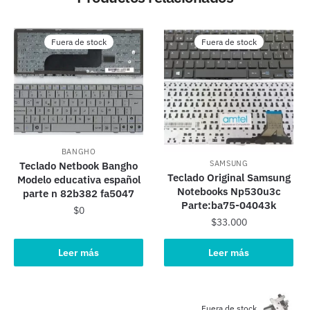
Fuera de stock
Fuera de stock
BANGHO
SAMSUNG
Teclado Netbook Bangho
Teclado Original Samsung
Modelo educativa español
Notebooks Np530u3c
parte n 82b382 fa5047
Parte:ba75-04043k
$
0
$
33.000
Leer más
Leer más
Fuera de stock