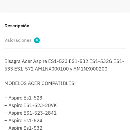
ES1-
532G
ES1-
533
Descripción
ES1-
572
Valoraciones
0
AM1NX000100
y
AM1NX000200
Bisagra Acer Aspire ES1-523 ES1-532 ES1-532G ES1-
cantidad
533 ES1-572 AM1NX000100 y AM1NX000200
MODELOS ACER COMPATIBLES:
– Aspire Es1-523
– Aspire ES1-523-20VK
– Aspire ES1-523-2841
– Aspire Es1-524
– Aspire Es1-532