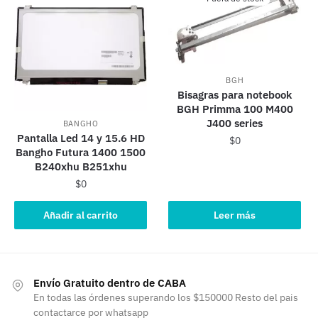
BGH
Bisagras para notebook
BGH Primma 100 M400
J400 series
BANGHO
Pantalla Led 14 y 15.6 HD
$
0
Bangho Futura 1400 1500
B240xhu B251xhu
$
0
Añadir al carrito
Leer más
Envío Gratuito dentro de CABA
En todas las órdenes superando los $150000 Resto del pais
contactarce por whatsapp