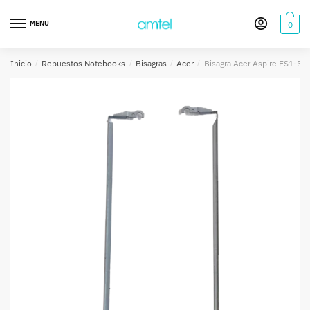
Saltar
Saltar
a
al
MENU
0
la
contenido
navegación
Inicio
/
Repuestos Notebooks
/
Bisagras
/
Acer
/
Bisagra Acer Aspire ES1-