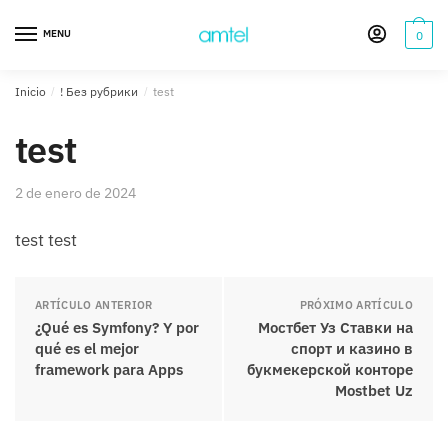
Saltar
Saltar
a
al
MENU
0
la
contenido
navegación
Inicio
/
! Без рубрики
/
test
test
2 de enero de 2024
test test
ARTÍCULO ANTERIOR
PRÓXIMO ARTÍCULO
¿Qué es Symfony? Y por
Мостбет Уз Ставки на
qué es el mejor
спорт и казино в
framework para Apps
букмекерской конторе
Mostbet Uz