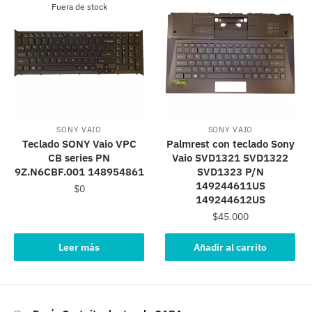
Fuera de stock
SONY VAIO
SONY VAIO
Teclado SONY Vaio VPC
Palmrest con teclado Sony
CB series PN
Vaio SVD1321 SVD1322
9Z.N6CBF.001 148954861
SVD1323 P/N
149244611US
$
0
149244612US
$
45.000
Leer más
Añadir al carrito