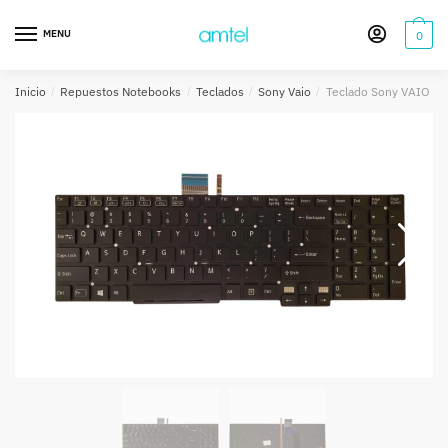
Saltar
Saltar
a
al
MENU
0
la
contenido
navegación
Inicio
/
Repuestos Notebooks
/
Teclados
/
Sony Vaio
/
Teclado Sony VAIO S