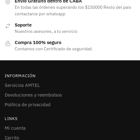
Envío Gratuito dentro de CABA
En todas las órdenes superando los $150000 Resto del pais
contactarce por whatsapp
Soporte
Nuestros asesores, a tu servicio
Compra 100% seguro
Contamos con Certificado de seguridad.
INFORMACIÓN
Servicios AMTEL
Devoluciones y reembolsos
Política de privacidad
LINKS
Mi cuenta
Carrito