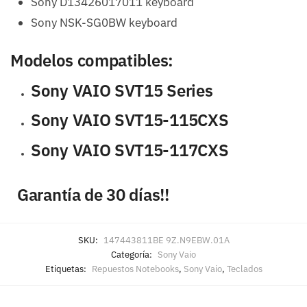
Sony D13426017011 keyboard
Sony NSK-SG0BW keyboard
Modelos compatibles:
Sony VAIO SVT15 Series
Sony VAIO SVT15-115CXS
Sony VAIO SVT15-117CXS
Garantía de 30 días!!
SKU:
147443811BE 9Z.N9EBW.01A
Categoría:
Sony Vaio
Etiquetas:
Repuestos Notebooks
,
Sony Vaio
,
Teclados