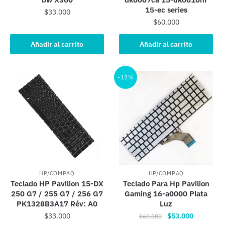
15-ec series
$
33.000
$
60.000
Añadir al carrito
Añadir al carrito
-12%
HP/COMPAQ
HP/COMPAQ
Teclado HP Pavilion 15-DX
Teclado Para Hp Pavilion
250 G7 / 255 G7 / 256 G7
Gaming 16-a0000 Plata
PK1328B3A17 Rév: A0
Luz
El
El
$
33.000
$
53.000
$
60.000