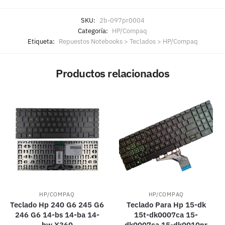
SKU:
2b-097pr0004
Categoría:
HP/Compaq
Etiqueta:
Repuestos Notebooks > Teclados > HP/Compaq
Productos relacionados
HP/COMPAQ
HP/COMPAQ
Teclado Hp 240 G6 245 G6
Teclado Para Hp 15-dk
246 G6 14-bs 14-ba 14-
15t-dk0007ca 15-
bw X360
dk0007ca 15-dk0010nr