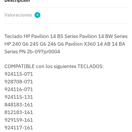
Descripción
cantidad
Valoraciones
0
Teclado HP Pavilion 14 BS Series Pavilion 14 BW Series
HP 240 G6 245 G6 246 G6 Pavilion X360 14 AB 14 BA
Series PN 2b-097pr0004
COMPATIBLE con los siguientes TECLADOS:
924115-071
928708-071
924116-071
924115-131
848183-161
812183-161
929159-161
924117-161