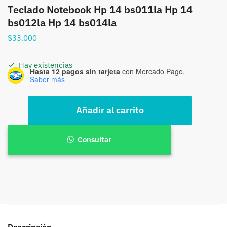
Teclado Notebook Hp 14 bs011la Hp 14
bs012la Hp 14 bs014la
$
33.000
Hay existencias
Hasta 12 pagos sin tarjeta
con Mercado Pago.
Saber más
Teclado
Añadir al carrito
Notebook
Hp
14
Consultar
bs011la
Hp
14
bs012la
Hp
14
bs014la