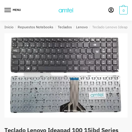
Saltar
Saltar
a
al
MENU
0
la
contenido
navegación
Inicio
/
Repuestos Notebooks
/
Teclados
/
Lenovo
/
Teclado Lenovo Ideapad 
Teclado Lenovo Ideapad 100 15ibd Series