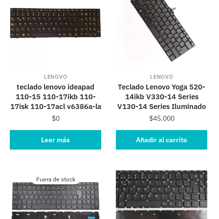
LENOVO
LENOVO
teclado lenovo ideapad
Teclado Lenovo Yoga 520-
110-15 110-17ikb 110-
14ikb V330-14 Series
17isk 110-17acl v6386a-la
V130-14 Series Iluminado
$
0
$
45.000
Leer más
Añadir al carrito
Fuera de stock