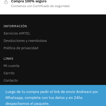
Compra 100% seguro
Contamos con Certificado de seguridad.
INFORMACIÓN
Servicios AMTEL
Devoluciones y reembolsos
Política de privacidad
LINKS
Mi cuenta
Carrito
Contacto
SEGUINOS
Luego de tu compra pedir el link de envio Andreani por
Whatsapp, completa con tus datos y en 24hs
Facebook
despachamos el paquete.
Instagram