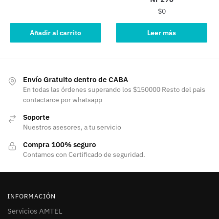
$
0
Añadir al carrito
Leer más
Envío Gratuito dentro de CABA
En todas las órdenes superando los $150000 Resto del pais
contactarce por whatsapp
Soporte
Nuestros asesores, a tu servicio
Compra 100% seguro
Contamos con Certificado de seguridad.
INFORMACIÓN
Servicios AMTEL