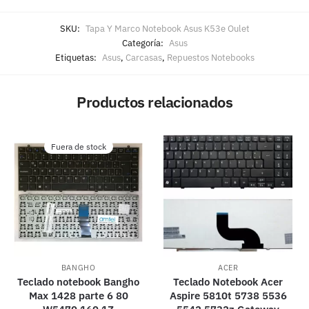
SKU:
Tapa Y Marco Notebook Asus K53e Oulet
Categoría:
Asus
Etiquetas:
Asus
,
Carcasas
,
Repuestos Notebooks
Productos relacionados
Fuera de stock
BANGHO
ACER
Teclado notebook Bangho
Teclado Notebook Acer
Max 1428 parte 6 80
Aspire 5810t 5738 5536