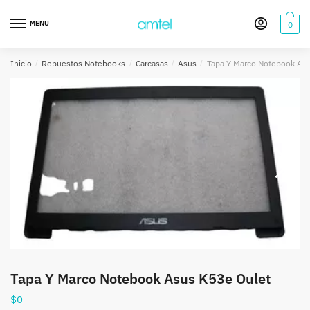
Saltar
Saltar
a
al
MENU
0
la
contenido
navegación
Inicio
/
Repuestos Notebooks
/
Carcasas
/
Asus
/
Tapa Y Marco Notebook As
Tapa Y Marco Notebook Asus K53e Oulet
$
0