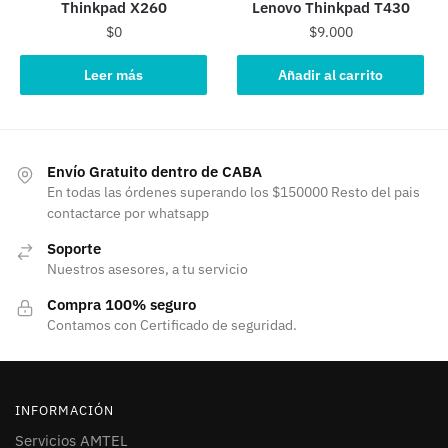
Thinkpad X260
Lenovo Thinkpad T430
$
0
$
9.000
Leer más
Añadir al carrito
Envío Gratuito dentro de CABA
En todas las órdenes superando los $150000 Resto del pais
contactarce por whatsapp
Soporte
Nuestros asesores, a tu servicio
Compra 100% seguro
Contamos con Certificado de seguridad.
INFORMACIÓN
Servicios AMTEL