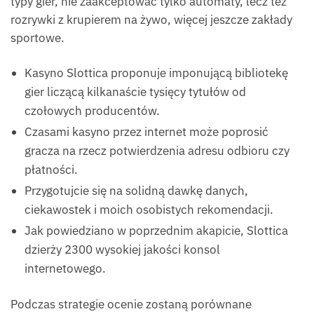
typy gier, nie zaakceptować tylko automaty, lecz też
rozrywki z krupierem na żywo, więcej jeszcze zakłady
sportowe.
Kasyno Slottica proponuje imponującą bibliotekę
gier liczącą kilkanaście tysięcy tytułów od
czołowych producentów.
Czasami kasyno przez internet może poprosić
gracza na rzecz potwierdzenia adresu odbioru czy
płatności.
Przygotujcie się na solidną dawkę danych,
ciekawostek i moich osobistych rekomendacji.
Jak powiedziano w poprzednim akapicie, Slottica
dzierży 2300 wysokiej jakości konsol
internetowego.
Podczas strategie ocenie zostaną porównane