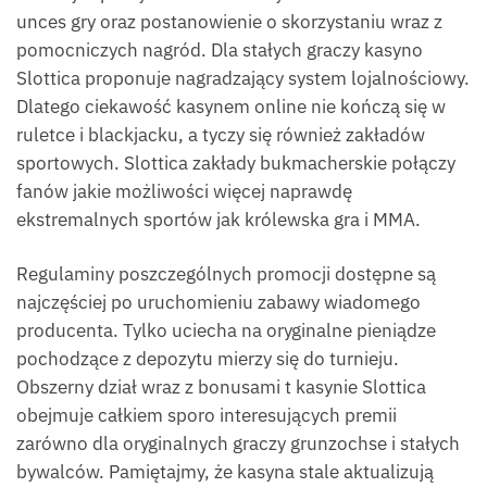
unces gry oraz postanowienie o skorzystaniu wraz z
pomocniczych nagród. Dla stałych graczy kasyno
Slottica proponuje nagradzający system lojalnościowy.
Dlatego ciekawość kasynem online nie kończą się w
ruletce i blackjacku, a tyczy się również zakładów
sportowych. Slottica zakłady bukmacherskie połączy
fanów jakie możliwości więcej naprawdę
ekstremalnych sportów jak królewska gra i MMA.
Regulaminy poszczególnych promocji dostępne są
najczęściej po uruchomieniu zabawy wiadomego
producenta. Tylko uciecha na oryginalne pieniądze
pochodzące z depozytu mierzy się do turnieju.
Obszerny dział wraz z bonusami t kasynie Slottica
obejmuje całkiem sporo interesujących premii
zarówno dla oryginalnych graczy grunzochse i stałych
bywalców. Pamiętajmy, że kasyna stale aktualizują