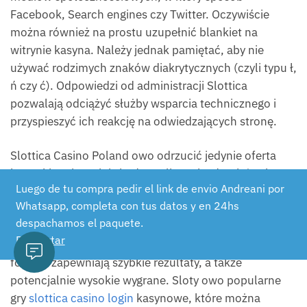
Facebook, Search engines czy Twitter. Oczywiście
można również na prostu uzupełnić blankiet na
witrynie kasyna. Należy jednak pamiętać, aby nie
używać rodzimych znaków diakrytycznych (czyli typu ł,
ń czy ć). Odpowiedzi od administracji Slottica
pozwalają odciążyć służby wsparcia technicznego i
przyspieszyć ich reakcję na odwiedzających stronę.
Slottica Casino Poland owo odrzucić jedynie oferta
konsol karcianych i slotów online, ale również zabawy
Luego de tu compra pedir el link de envio Andreani por
oparte na motywie koła fortuny. Warto zapoznać się
Whatsapp, completa con tus datos y en 24hs
wraz z dostępnością tego rodzaju loterii w zakresie
despachamos el paquete.
konsol kasynowych na żywo, ponieważ obsługiwane
Descartar
są ów kredyty poprzez możliwych prowadzących. Koła
fortuny zapewniają szybkie rezultaty, a także
potencjalnie wysokie wygrane. Sloty owo popularne
gry
slottica casino login
kasynowe, które można