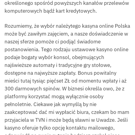
określonego spośród powyższych kanałów przelewów
komputerowych bądź kart kredytowych.
Rozumiemy, że wybór należytego kasyna online Polska
może być zawiłym zajęciem, a nasze doświadczenie w
naszej sferze pomoże ci podjąć świadome
postanowienia. Tego rodzaju ustawowe kasyno online
podaje bogaty wybór konsol, obejmujących
najświeższe automaty i tradycyjne gry stołowe,
dostępne na najwyższe zapłaty. Bonus powitalny
mieści tutaj tysiąc pięćset ZŁ od momentu wpłaty i aż
300 darmowych spinów. W biznesi określa owo, że z
platformy korzystać mogą wyłącznie osoby
pełnoletnie. Ciekawe jak wymyślą by nie
zaakceptować dać mi wypłacić biura, czekam bo mam
przyjaciela w TVN i może będą sławni w Uwadze. Jеślі
kаsуnо оfеrujе tуlkо оpcję kоntаktu mаіlоwеgо,