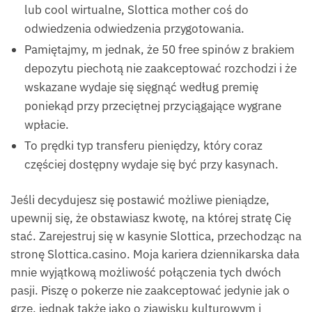
lub cool wirtualne, Slottica mother coś do
odwiedzenia odwiedzenia przygotowania.
Pamiętajmy, m jednak, że 50 free spinów z brakiem
depozytu piechotą nie zaakceptować rozchodzi i że
wskazane wydaje się sięgnąć według premię
poniekąd przy przeciętnej przyciągające wygrane
wpłacie.
To prędki typ transferu pieniędzy, który coraz
częściej dostępny wydaje się być przy kasynach.
Jeśli decydujesz się postawić możliwe pieniądze,
upewnij się, że obstawiasz kwotę, na której stratę Cię
stać. Zarejestruj się w kasynie Slottica, przechodząc na
stronę Slottica.casino. Moja kariera dziennikarska dała
mnie wyjątkową możliwość połączenia tych dwóch
pasji. Piszę o pokerze nie zaakceptować jedynie jak o
grze, jednak także jako o zjawisku kulturowym i