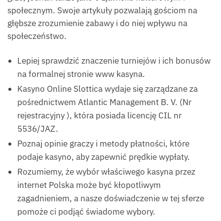
społecznym. Swoje artykuły pozwalają gościom na
głębsze zrozumienie zabawy i do niej wpływu na
społeczeństwo.
Lepiej sprawdzić znaczenie turniejów i ich bonusów
na formalnej stronie www kasyna.
Kasyno Online Slottica wydaje się zarządzane za
pośrednictwem Atlantic Management B. V. (Nr
rejestracyjny ), która posiada licencję CIL nr
5536/JAZ.
Poznaj opinie graczy i metody płatności, które
podaje kasyno, aby zapewnić prędkie wypłaty.
Rozumiemy, że wybór właściwego kasyna przez
internet Polska może być kłopotliwym
zagadnieniem, a nasze doświadczenie w tej sferze
pomoże ci podjąć świadome wybory.