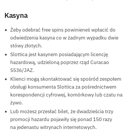
Kasyna
Żeby odebrać free spins powinieneś wpłacić do
odwiedzenia kasyna co w żadnym wypadku dwie
stówy złotych.
Slottica jest kasynem posiadającym licencję
hazardową, udzieloną poprzez rząd Curacao
5536/JAZ.
Klienci mogą skontaktować się spośród zespołem
obsługi konsumenta Slottica za pośrednictwem
korespondencji cyfrowej, komórkowy lub czatu na
żywo.
Lub możesz przesłać bilet, że dwadzieścia trzy
promocji hazardu pojawiły się ponad 150 razy
na jedenastu witrynach internetowych.