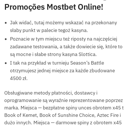
Promoções Mostbet Online!
Jak widać, tutaj możemy wskazać na przekonany
słaby punkt w palecie tegoż kasyna.
Poznacie w tym miejscu też riposty na najczęściej
zadawane testowania, a także dowiecie się, które to
są mocne i słabe strony kasyna Slottica.
I tak na przykład w turnieju Season’s Battle
otrzymujesz jednej miejsce za każde zbudowane
4500 zł.
Obsługiwane metody płatności, dostawcy i
oprogramowanie są wyraźnie reprezentowane poprzez
marka. Miejsca — bezpłatne spiny unces obrotem х45 t
Book of Kemet, Book of Sunshine Choice, Aztec Fire i
dużo innych. Miejsca — darmowe spiny z obrotem х45