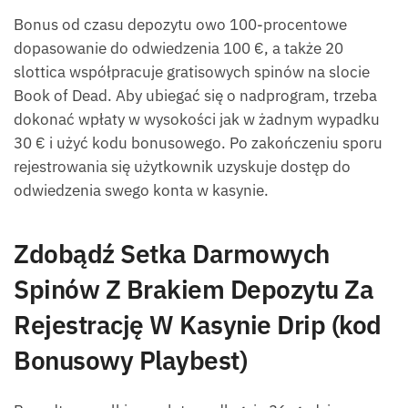
Bonus od czasu depozytu owo 100-procentowe
dopasowanie do odwiedzenia 100 €, a także 20
slottica współpracuje gratisowych spinów na slocie
Book of Dead. Aby ubiegać się o nadprogram, trzeba
dokonać wpłaty w wysokości jak w żadnym wypadku
30 € i użyć kodu bonusowego. Po zakończeniu sporu
rejestrowania się użytkownik uzyskuje dostęp do
odwiedzenia swego konta w kasynie.
Zdobądź Setka Darmowych
Spinów Z Brakiem Depozytu Za
Rejestrację W Kasynie Drip (kod
Bonusowy Playbest)