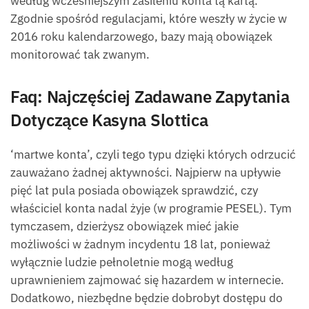
według wcześniejszym zasileniu konta tą kartą.
Zgodnie spośród regulacjami, które weszły w życie w
2016 roku kalendarzowego, bazy mają obowiązek
monitorować tak zwanym.
Faq: Najczęściej Zadawane Zapytania
Dotyczące Kasyna Slottica
‘martwe konta’, czyli tego typu dzięki których odrzucić
zauważano żadnej aktywności. Najpierw na upływie
pięć lat pula posiada obowiązek sprawdzić, czy
właściciel konta nadal żyje (w programie PESEL). Tym
tymczasem, dzierżysz obowiązek mieć jakie
możliwości w żadnym incydentu 18 lat, ponieważ
wyłącznie ludzie pełnoletnie mogą według
uprawnieniem zajmować się hazardem w internecie.
Dodatkowo, niezbędne będzie dobrobyt dostępu do