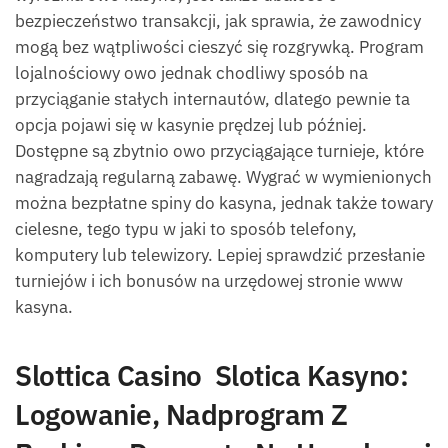
bezpieczeństwo transakcji, jak sprawia, że zawodnicy
mogą bez wątpliwości cieszyć się rozgrywką. Program
lojalnościowy owo jednak chodliwy sposób na
przyciąganie stałych internautów, dlatego pewnie ta
opcja pojawi się w kasynie prędzej lub później.
Dostępne są zbytnio owo przyciągające turnieje, które
nagradzają regularną zabawę. Wygrać w wymienionych
można bezpłatne spiny do kasyna, jednak także towary
cielesne, tego typu w jaki to sposób telefony,
komputery lub telewizory. Lepiej sprawdzić przesłanie
turniejów i ich bonusów na urzędowej stronie www
kasyna.
Slottica Casino ️ Slotica Kasyno:
Logowanie, Nadprogram Z