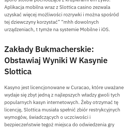
Aplikacja mobilna wraz z Slottica casino zezwala
uzyskać więcej możliwości rozrywki i można spośród
tej dziewczyny korzystać” “mhh dowolnych
urządzeniach, t tymże na systemie Mobilne i iOS.
Zakłady Bukmacherskie:
Obstawiaj Wyniki W Kasynie
Slottica
Kasyno jest licencjonowane w Curacao, które uważane
wydaje się zbyt jedną z najlepszych władzy gwoli tych
popularnych kasyn internetowych. Żeby otrzymać tę
licencję, Slottica musiała spełnić zbiór restrykcyjnych
wymogów, świadczących o uczciwości i
bezpieczeństwie tegoż miejsca do odwiedzenia gry