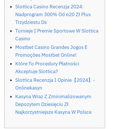
Slottica Casino Recenzja 2024:
Nadprogram 300% Od 620 Zł Plus
Trzydziestu Ds
Turnieje I Premie Sportowe W Slottica
Casino
Mostbet Casino Grandes Jogos E
Promoções Mostbet Online!
Które To Procedury Płatności
Akceptuje Slottica?
Slottica Recenzja I Opinie【2024】-
Onlinekasyn
Kasyna Wraz Z Zminimalizowanym
Depozytem Dziesięciu Zł
Najkorzystniejsze Kasyna W Polsce