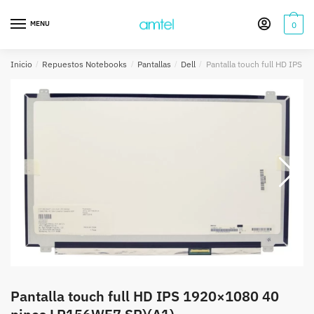
Saltar
Saltar
a
al
MENU
0
la
contenido
navegación
Inicio
/
Repuestos Notebooks
/
Pantallas
/
Dell
/
Pantalla touch full HD IPS
Pantalla touch full HD IPS 1920×1080 40