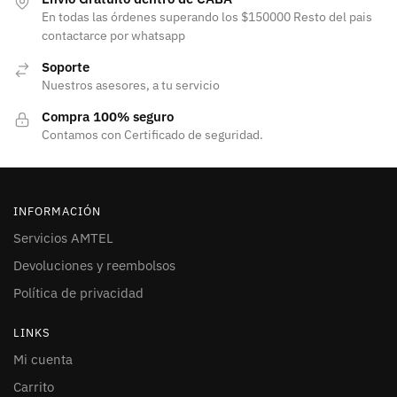
En todas las órdenes superando los $150000 Resto del pais
contactarce por whatsapp
Soporte
Nuestros asesores, a tu servicio
Compra 100% seguro
Contamos con Certificado de seguridad.
INFORMACIÓN
Servicios AMTEL
Devoluciones y reembolsos
Política de privacidad
LINKS
Mi cuenta
Carrito