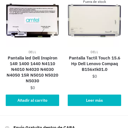
Fuera de stock
DELL
DELL
Pantalla led Dell Inspiron
Pantalla Tactil Touch 15.6
14R 1400 1440 N4110
Hp Dell Lenovo Compaq
N4010 N4020 N4030
B156xtk01.0
N4050 15R N5010 N5020
$
0
N5030
$
0
Añadir al carrito
Leer más
Envío Gratuito dentro de CABA