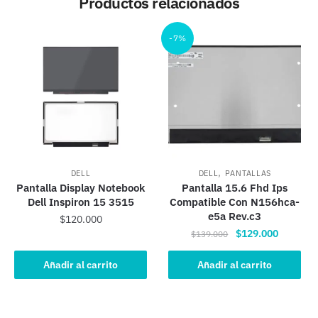
Productos relacionados
-7%
,
DELL
DELL
PANTALLAS
Pantalla Display Notebook
Pantalla 15.6 Fhd Ips
Dell Inspiron 15 3515
Compatible Con N156hca-
e5a Rev.c3
$
120.000
El
El
$
129.000
$
139.000
precio
precio
original
actual
Añadir al carrito
Añadir al carrito
era:
es:
$139.000.
$129.00