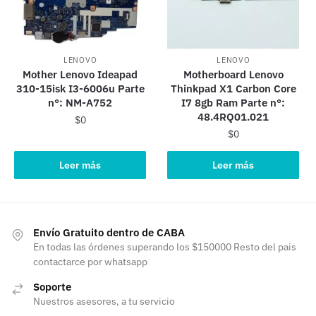
LENOVO
LENOVO
Mother Lenovo Ideapad
Motherboard Lenovo
310-15isk I3-6006u Parte
Thinkpad X1 Carbon Core
n°: NM-A752
I7 8gb Ram Parte n°:
48.4RQ01.021
$
0
$
0
Leer más
Leer más
Envío Gratuito dentro de CABA
En todas las órdenes superando los $150000 Resto del pais
contactarce por whatsapp
Soporte
Nuestros asesores, a tu servicio