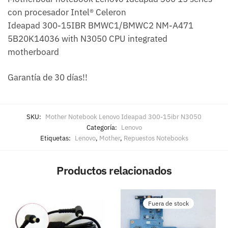
con procesador Intel® Celeron
Ideapad 300-15IBR BMWC1/BMWC2 NM-A471
5B20K14036 with N3050 CPU integrated
motherboard
Garantía de 30 días!!
SKU:
Mother Notebook Lenovo Ideapad 300-15ibr N3050
Categoría:
Lenovo
Etiquetas:
Lenovo
,
Mother
,
Repuestos Notebooks
Productos relacionados
Fuera de stock