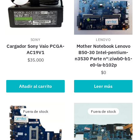
SONY
LENOVO
Cargador Sony Vaio PCGA-
Mother Notebook Lenovo
AC19V1
B50-30 Intel-pentium-
n3530 Parte n°:ziwb0-b1-
$
35.000
e0-la-b102p
$
0
Añadir al carrito
Leer más
Fuera de stock
Fuera de stock