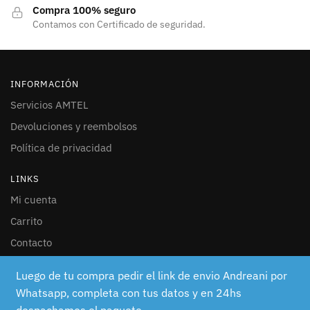
Compra 100% seguro
Contamos con Certificado de seguridad.
INFORMACIÓN
Servicios AMTEL
Devoluciones y reembolsos
Política de privacidad
LINKS
Mi cuenta
Carrito
Contacto
SEGUINOS
Luego de tu compra pedir el link de envio Andreani por
Whatsapp, completa con tus datos y en 24hs
Facebook