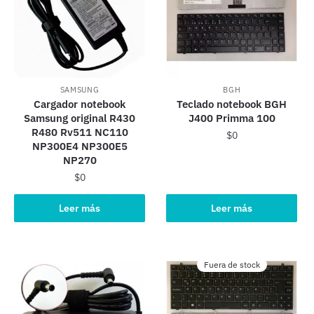
SAMSUNG
BGH
Cargador notebook
Teclado notebook BGH
Samsung original R430
J400 Primma 100
R480 Rv511 NC110
$
0
NP300E4 NP300E5
NP270
$
0
Leer más
Leer más
Fuera de stock