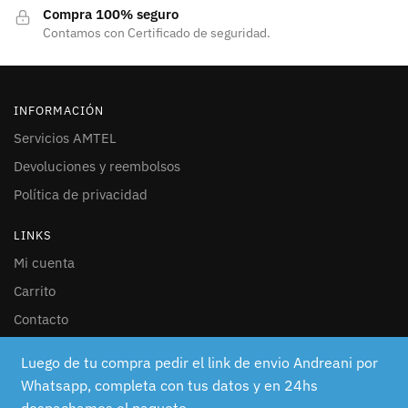
Compra 100% seguro
Contamos con Certificado de seguridad.
INFORMACIÓN
Servicios AMTEL
Devoluciones y reembolsos
Política de privacidad
LINKS
Mi cuenta
Carrito
Contacto
SEGUINOS
Luego de tu compra pedir el link de envio Andreani por
Whatsapp, completa con tus datos y en 24hs
Facebook