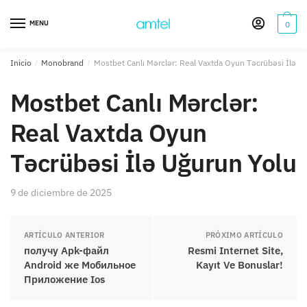
Saltar
Saltar
a
al
MENU
0
la
contenido
navegación
Inicio
/
Monobrand
/
Mostbet Canlı Mərclər: Real Vaxtda Oyun Təcrübəsi İlə U
Mostbet Canlı Mərclər:
Real Vaxtda Oyun
Təcrübəsi İlə Uğurun Yolu
9 de diciembre de 2025
ARTÍCULO ANTERIOR
PRÓXIMO ARTÍCULO
получу Apk-файл
Resmi Internet Site,
Android же Мобильное
Kayıt Ve Bonuslar!
Приложение Ios