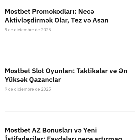
Mostbet Promokodları: Necə
Aktivləşdirmək Olar, Tez və Asan
9 de diciembre de 2025
Mostbet Slot Oyunları: Taktikalar və Ən
Yüksək Qazanclar
9 de diciembre de 2025
Mostbet AZ Bonusları və Yeni
İstifadəçilər: Faydaları necə artırmaq