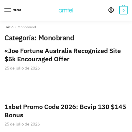
Saltar
Saltar
a
al
MENU
0
la
contenido
navegación
Inicio
/
Monobrand
Categoría:
Monobrand
«Joe Fortune Australia Recognized Site
$5k Encouraged Offer
25 de julio de 2026
1xbet Promo Code 2026: Bcvip 130 $145
Bonus
25 de julio de 2026