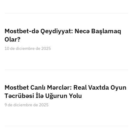
Mostbet-də Qeydiyyat: Necə Başlamaq
Olar?
10 de diciembre de 2025
Mostbet Canlı Mərclər: Real Vaxtda Oyun
Təcrübəsi İlə Uğurun Yolu
9 de diciembre de 2025