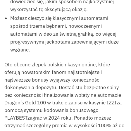
dowiedzieć się, jakim sposobem najkorzystniej
wykorzystać tę ekscytującą okazję.
Możesz cieszyć się klasycznymi automatami
spośród trzema bębnami, nowoczesnymi
automatami wideo ze świetną grafiką, co więcej
progresywnymi jackpotami zapewniającymi duże
wygrane.
Oto obecne zlepek polskich kasyn online, które
oferują nowatorskim fanom najistotniejsze i
najświeższe bonusy wyjąwszy konieczności
dokonywania depozytu. Dostać stu bezpłatne spiny
bez konieczności finalizowania wpłaty na automacie
Dragon’s Gold 100 w trakcie zapisu w kasynie IZZIza
pomocą systemu kodowania bonusowego
PLAYBESTzagrać w 2024 roku. Ponadto możesz
otrzymać szczególny premia w wysokości 100% aż do