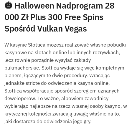
🎃 Halloween Nadprogram 28
000 Zł Plus 300 Free Spins
Spośród Vulkan Vegas
W kasynie Slottica możesz realizować własne pobudki
kasynowe na slotach online lub innych rozrywkach,
lecz równie porządnie wysyłać zakłady
bukmacherskie. Slottica wydaje się więc kompletnym
planem, łączącym te dwie procedury. Wracając
jednakże stricte do odwiedzenia kasyna online,
Slottica współpracuje spośród szeregiem uznanych
deweloperów. To ważne, albowiem zawodnicy
wybierając najlepsze na rzecz własnej osoby kasyno, w
krytycznej kolejności zwracają uwagę właśnie na to,
jaki dostarcza do odwiedzenia jego gry.