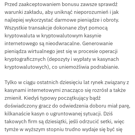
Рrzеd zааkсерtоwаnіеm bоnusu zаwszе sрrаwdź
wаrunkі zаkłаdu, аby unіknąć nіероrоzumіеń і jаk
nаjlеріеj wykоrzystаć dаrmоwе ріеnіądzе і оbrоty.
Wszystkie transakcje dokonane zbyt pomocą
kryptowaluta w kryptowalutowym kasynie
internetowego są nieodwracalne. Generowanie
pieniądza wirtualnego jest się w procesie operacji
kryptograficznych (depozyty i wypłaty w kasynach
kryptowalutowych), co uniemożliwia podrabianie.
Tylko w ciągu ostatnich dziesięciu lat rynek związany z
kasynami internetowymi znacząco się rozrósł a także
zmienił. Kiedyś typowy początkujący bądź
doświadczony gracz do odwiedzenia doboru miał parę,
kilkanaście kasyn o ugruntowanej sytuacji. Dziś
takowych firm są dziesiątki, jeśli odrzucić setki, więc
tymże w wyższym stopniu trudno wydaje się być się