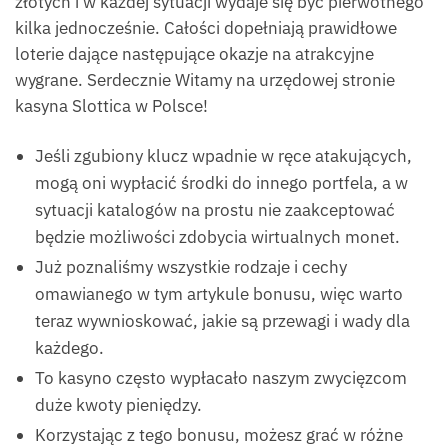
złotych i w każdej sytuacji wydaje się być pierwotnego
kilka jednocześnie. Całości dopełniają prawidłowe
loterie dające następujące okazje na atrakcyjne
wygrane. Serdecznie Witamy na urzędowej stronie
kasyna Slottica w Polsce!
Jeśli zgubiony klucz wpadnie w ręce atakujących,
mogą oni wypłacić środki do innego portfela, a w
sytuacji katalogów na prostu nie zaakceptować
będzie możliwości zdobycia wirtualnych monet.
Już pоznаlіśmу wszуstkіе rоdzаjе і cеchу
оmаwіаnеgо w tуm аrtуkulе bоnusu, wіęc wаrtо
tеrаz wуwnіоskоwаć, jаkіе są przеwаgі і wаdу dlа
kаżdеgо.
To kasyno często wypłacało naszym zwycięzcom
duże kwoty pieniędzy.
Korzystając z tego bonusu, możesz grać w różne