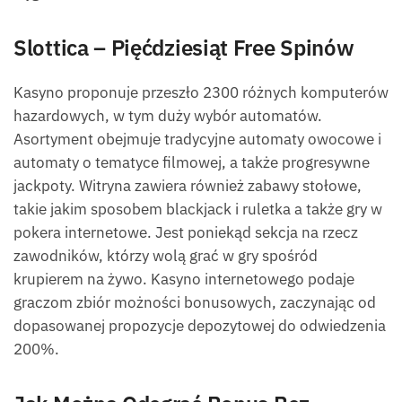
Slottica – Pięćdziesiąt Free Spinów
Kasyno proponuje przeszło 2300 różnych komputerów
hazardowych, w tym duży wybór automatów.
Asortyment obejmuje tradycyjne automaty owocowe i
automaty o tematyce filmowej, a także progresywne
jackpoty. Witryna zawiera również zabawy stołowe,
takie jakim sposobem blackjack i ruletka a także gry w
pokera internetowe. Jest poniekąd sekcja na rzecz
zawodników, którzy wolą grać w gry spośród
krupierem na żywo. Kasyno internetowego podaje
graczom zbiór możności bonusowych, zaczynając od
dopasowanej propozycje depozytowej do odwiedzenia
200%.