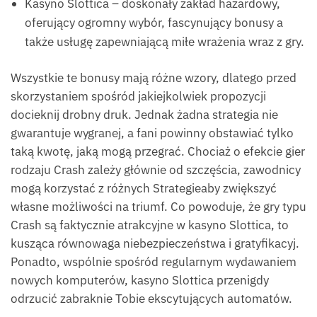
Kasyno Slottica – doskonały zakład hazardowy,
oferujący ogromny wybór, fascynujący bonusy a
także usługę zapewniającą miłe wrażenia wraz z gry.
Wszystkie te bonusy mają różne wzory, dlatego przed
skorzystaniem spośród jakiejkolwiek propozycji
docieknij drobny druk. Jednak żadna strategia nie
gwarantuje wygranej, a fani powinny obstawiać tylko
taką kwotę, jaką mogą przegrać. Chociaż o efekcie gier
rodzaju Crash zależy głównie od szczęścia, zawodnicy
mogą korzystać z różnych Strategieaby zwiększyć
własne możliwości na triumf. Co powoduje, że ​​gry typu
Crash są faktycznie atrakcyjne w kasyno Slottica, to
kusząca równowaga niebezpieczeństwa i gratyfikacyj.
Ponadto, wspólnie spośród regularnym wydawaniem
nowych komputerów, kasyno Slottica przenigdy
odrzucić zabraknie Tobie ekscytujących automatów.