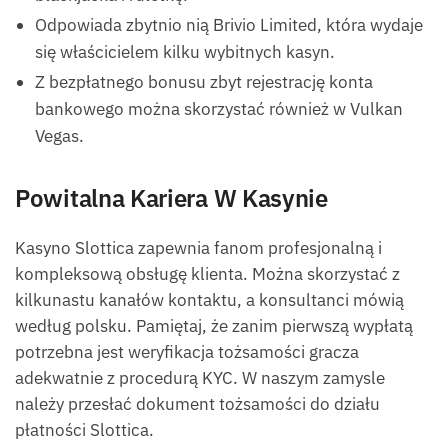
Odpowiada zbytnio nią Brivio Limited, która wydaje
się właścicielem kilku wybitnych kasyn.
Z bezpłatnego bonusu zbyt rejestrację konta
bankowego można skorzystać również w Vulkan
Vegas.
Powitalna Kariera W Kasynie
Kasyno Slottica zapewnia fanom profesjonalną i
kompleksową obsługę klienta. Można skorzystać z
kilkunastu kanałów kontaktu, a konsultanci mówią
według polsku. Pamiętaj, że zanim pierwszą wypłatą
potrzebna jest weryfikacja tożsamości gracza
adekwatnie z procedurą KYC. W naszym zamysle
należy przesłać dokument tożsamości do działu
płatności Slottica.