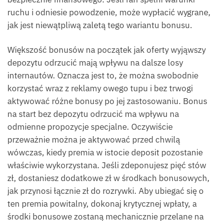
ruchu i odniesie powodzenie, może wypłacić wygrane,
jak jest niewątpliwą zaletą tego wariantu bonusu.
Większość bonusów na początek jak oferty wyjąwszy
depozytu odrzucić mają wpływu na dalsze losy
internautów. Oznacza jest to, że można swobodnie
korzystać wraz z reklamy owego tupu i bez trwogi
aktywować różne bonusy po jej zastosowaniu. Bonus
na start bez depozytu odrzucić ma wpływu na
odmienne propozycje specjalne. Oczywiście
przeważnie można je aktywować przed chwilą
wówczas, kiedy premia w istocie deposit pozostanie
właściwie wykorzystana. Jeśli zdeponujesz pięć stów
zł, dostaniesz dodatkowe zł w środkach bonusowych,
jak przynosi łącznie zł do rozrywki. Aby ubiegać się o
ten premia powitalny, dokonaj krytycznej wpłaty, a
środki bonusowe zostaną mechanicznie przelane na