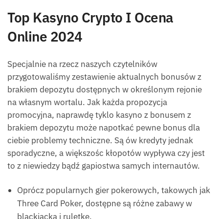
Top Kasyno Crypto I Ocena
Online 2024
Specjalnie na rzecz naszych czytelników
przygotowaliśmy zestawienie aktualnych bonusów z
brakiem depozytu dostępnych w określonym rejonie
na własnym wortalu. Jak każda propozycja
promocyjna, naprawdę tyklo kasyno z bonusem z
brakiem depozytu może napotkać pewne bonus dla
ciebie problemy techniczne. Są ów kredyty jednak
sporadyczne, a większośc kłopotów wypływa czy jest
to z niewiedzy bądź gapiostwa samych internautów.
Oprócz popularnych gier pokerowych, takowych jak
Three Card Poker, dostępne są różne zabawy w
blackjacka i ruletkę.