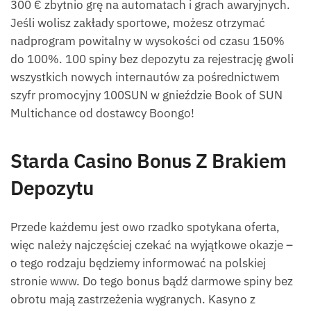
300 € zbytnio grę na automatach i grach awaryjnych.
Jeśli wolisz zakłady sportowe, możesz otrzymać
nadprogram powitalny w wysokości od czasu 150%
do 100%. 100 spiny bez depozytu za rejestrację gwoli
wszystkich nowych internautów za pośrednictwem
szyfr promocyjny 100SUN w gnieździe Book of SUN
Multichance od dostawcy Boongo!
Starda Casino Bonus Z Brakiem
Depozytu
Przede każdemu jest owo rzadko spotykana oferta,
więc należy najczęściej czekać na wyjątkowe okazje –
o tego rodzaju będziemy informować na polskiej
stronie www. Do tego bonus bądź darmowe spiny bez
obrotu mają zastrzeżenia wygranych. Kasyno z