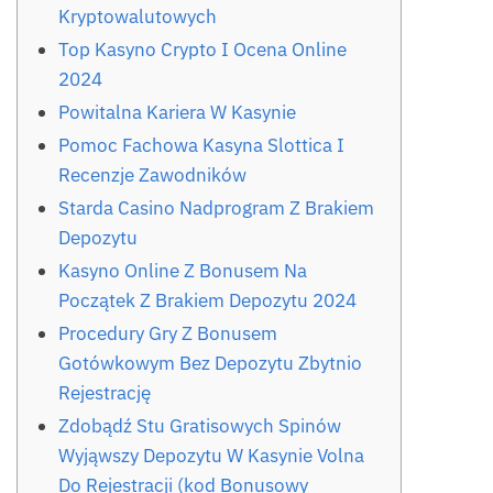
Kryptowalutowych
Top Kasyno Crypto I Ocena Online
2024
Powitalna Kariera W Kasynie
Pomoc Fachowa Kasyna Slottica I
Recenzje Zawodników
Starda Casino Nadprogram Z Brakiem
Depozytu
Kasyno Online Z Bonusem Na
Początek Z Brakiem Depozytu 2024
Procedury Gry Z Bonusem
Gotówkowym Bez Depozytu Zbytnio
Rejestrację
Zdobądź Stu Gratisowych Spinów
Wyjąwszy Depozytu W Kasynie Volna
Do Rejestracji (kod Bonusowy