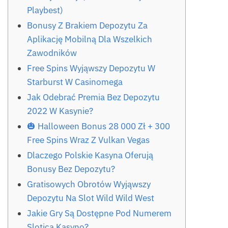
Playbest)
Bonusy Z Brakiem Depozytu Za
Aplikację Mobilną Dla Wszelkich
Zawodników
Free Spins Wyjąwszy Depozytu W
Starburst W Casinomega
Jak Odebrać Premia Bez Depozytu
2022 W Kasynie?
🎃 Halloween Bonus 28 000 Zł + 300
Free Spins Wraz Z Vulkan Vegas
Dlaczego Polskie Kasyna Oferują
Bonusy Bez Depozytu?
Gratisowych Obrotów Wyjąwszy
Depozytu Na Slot Wild Wild West
Jakie Gry Są Dostępne Pod Numerem
Slotica Kasyno?