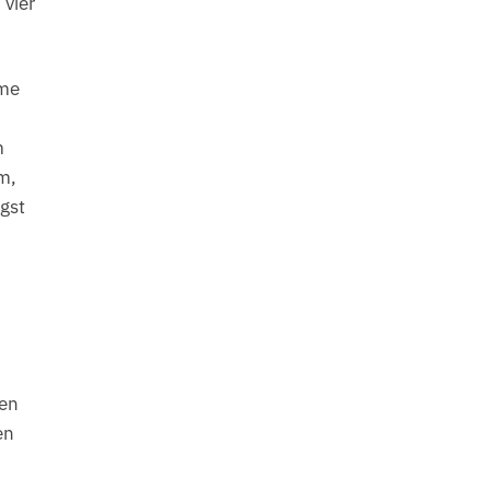
vier
hme
m
m,
gst
ten
en