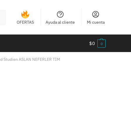
OFERTAS
Ayuda al cliente
Mi cuenta
$
0
0
nd Studien ASLAN NEFERLER TİM