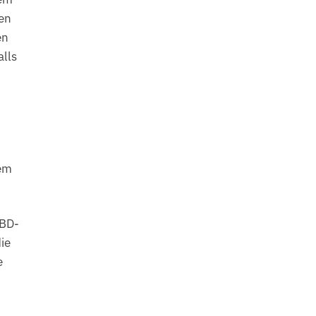
en
en
alls
dem
CBD-
ie
e