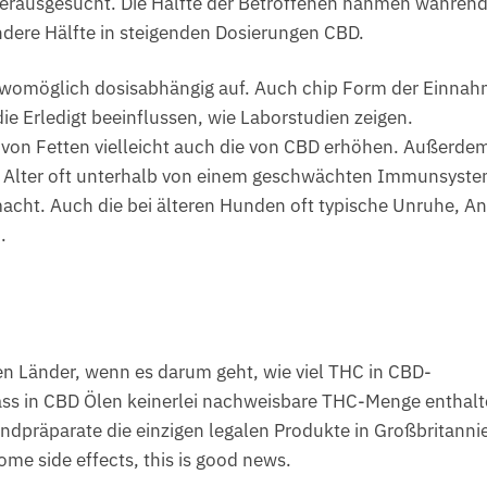
erausgesucht. Die Hälfte der Betroffenen nahmen während 
ere Hälfte in steigenden Dosierungen CBD.
 womöglich dosisabhängig auf. Auch chip Form der Einna
ie Erledigt beeinflussen, wie Laborstudien zeigen.
 von Fetten vielleicht auch die von CBD erhöhen. Außerde
asi) Alter oft unterhalb von einem geschwächten Immunsyste
macht. Auch die bei älteren Hunden oft typische Unruhe, An
.
ren Länder, wenn es darum geht, wie viel THC in CBD-
dass in CBD Ölen keinerlei nachweisbare THC-Menge enthal
ndpräparate die einzigen legalen Produkte in Großbritanni
me side effects, this is good news.