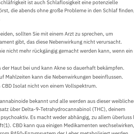
läfrigkeit ist auch Schlaflosigkeit eine potenzielle
t, die abends ohne große Probleme in den Schlaf finden
.
eiden, sollten Sie mit einem Arzt zu sprechen, um
kament gibt, das diese Nebenwirkung nicht verursacht.
enie nicht mehr rückgängig gemacht werden kann, wenn ein
ts der Haut bei und kann Akne so dauerhaft bekämpfen.
uf Mahlzeiten kann die Nebenwirkungen beeinflussen.
 CBD Isolat nicht von einem Vollspektrum.
cannabinoide bekannt und alle werden aus dieser weiblich
atz über Delta-9-Tetrahydrocannabinol (THC), deinem
 psychoaktiv. Es macht weder abhängig, zu allem überluss 
uft(1). CBD kann qua einigen Medikamenten wechselwirken
chrom P450-Enzymsystem der Leber metabolisiert werden.