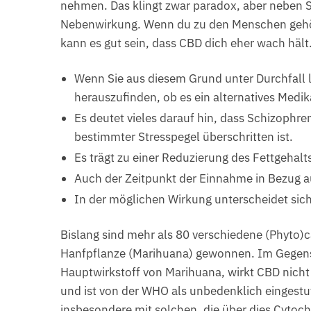
nehmen. Das klingt zwar paradox, aber neben Sch
Nebenwirkung. Wenn du zu den Menschen gehörs
kann es gut sein, dass CBD dich eher wach hält
Wenn Sie aus diesem Grund unter Durchfall l
herauszufinden, ob es ein alternatives Medi
Es deutet vieles darauf hin, dass Schizophr
bestimmter Stresspegel überschritten ist.
Es trägt zu einer Reduzierung des Fettgehal
Auch der Zeitpunkt der Einnahme in Bezug a
In der möglichen Wirkung unterscheidet sich
Bislang sind mehr als 80 verschiedene (Phyto)
Hanfpflanze (Marihuana) gewonnen. Im Gegens
Hauptwirkstoff von Marihuana, wirkt CBD nicht
und ist von der WHO als unbedenklich eingest
insbesondere mit solchen, die über dies Cyto