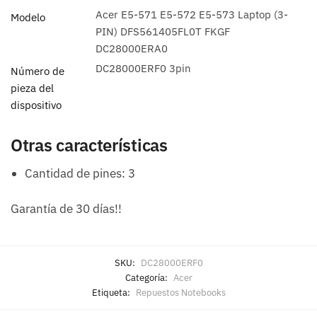
Acer E5-571 E5-572 E5-573 Laptop (3-
Modelo
PIN) DFS561405FL0T FKGF
DC28000ERA0
DC28000ERF0 3pin
Número de
pieza del
dispositivo
Otras características
Cantidad de pines
: 3
Garantía de 30 días!!
SKU:
DC28000ERF0
Categoría:
Acer
Etiqueta:
Repuestos Notebooks