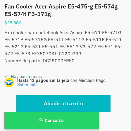
Fan Cooler Acer Aspire E5-475-g E5-574g
E5-574t F5-571g
$
28.000
Fan cooler para notebook Acer Aspire E5-571 E5-571G
E5-571P E5-571PG E5-511 E5-511G E5-511P E5-521
E5-521G E5-531 E5-551 E5-551G V3-572 F5-571 F5-
572 F5-573 EF75070S1-C120-G99
Numero de parte DC28000ERF0
Hay existencias
Hasta 12 pagos sin tarjeta
con Mercado Pago.
Saber más
Fan
Añadir al carrito
Cooler
Acer
Aspire
Consultar
E5-