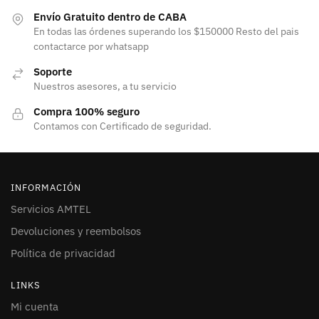
Envío Gratuito dentro de CABA
En todas las órdenes superando los $150000 Resto del pais
contactarce por whatsapp
Soporte
Nuestros asesores, a tu servicio
Compra 100% seguro
Contamos con Certificado de seguridad.
INFORMACIÓN
Servicios AMTEL
Devoluciones y reembolsos
Política de privacidad
LINKS
Mi cuenta