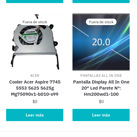
Fuera de stock
Fuera de stock
ACER
PANTALLAS ALL IN ONE
Cooler Acer Aspire 7745
Pantalla Display All In One
5553 5625 5625g
20″ Led Parete Nº:
Mg75090v1-b010-s99
Hm200wd1-100
$
0
$
0
Leer más
Leer más