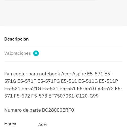
475-
g
E5-
574g
E5-
574t
Descripción
F5-
571g
Valoraciones
0
cantidad
Fan cooler para notebook Acer Aspire E5-571 E5-
571G E5-571P E5-571PG E5-511 E5-511G E5-511P
E5-521 E5-521G E5-531 E5-551 E5-551G V3-572 F5-
571 F5-572 F5-573 EF75070S1-C120-G99
Numero de parte DC28000ERF0
Marca
Acer