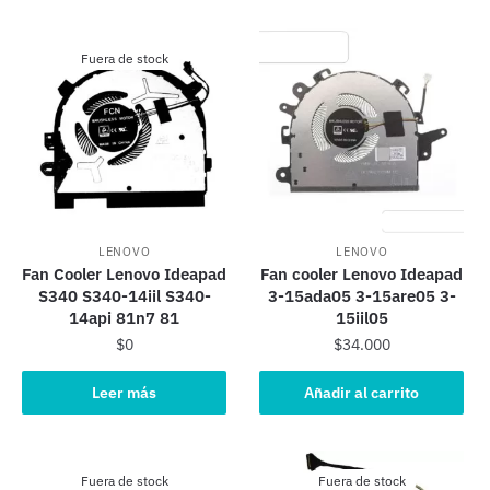
Fuera de stock
LENOVO
LENOVO
Fan Cooler Lenovo Ideapad
Fan cooler Lenovo Ideapad
S340 S340-14iil S340-
3-15ada05 3-15are05 3-
14api 81n7 81
15iil05
$
0
$
34.000
Leer más
Añadir al carrito
Fuera de stock
Fuera de stock