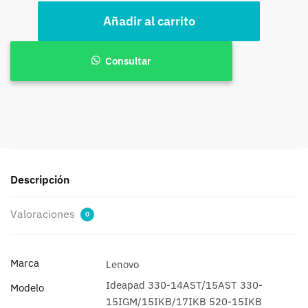
Cooler
Añadir al carrito
Lenovo
330-
14ast/15ast
Consultar
330-
15igm/15ikb/17ikb
520-
15ik
cantidad
Descripción
Valoraciones
0
Marca
Lenovo
Ideapad 330-14AST/15AST 330-
Modelo
15IGM/15IKB/17IKB 520-15IKB