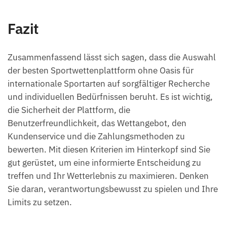
Fazit
Zusammenfassend lässt sich sagen, dass die Auswahl
der besten Sportwettenplattform ohne Oasis für
internationale Sportarten auf sorgfältiger Recherche
und individuellen Bedürfnissen beruht. Es ist wichtig,
die Sicherheit der Plattform, die
Benutzerfreundlichkeit, das Wettangebot, den
Kundenservice und die Zahlungsmethoden zu
bewerten. Mit diesen Kriterien im Hinterkopf sind Sie
gut gerüstet, um eine informierte Entscheidung zu
treffen und Ihr Wetterlebnis zu maximieren. Denken
Sie daran, verantwortungsbewusst zu spielen und Ihre
Limits zu setzen.