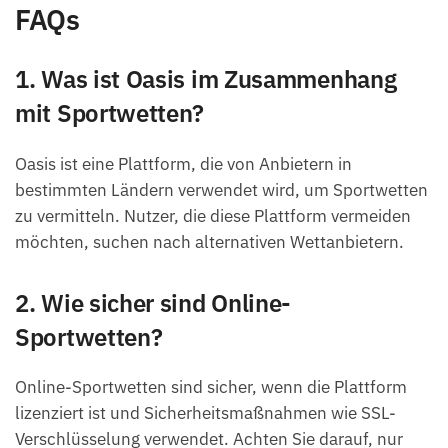
FAQs
1. Was ist Oasis im Zusammenhang
mit Sportwetten?
Oasis ist eine Plattform, die von Anbietern in
bestimmten Ländern verwendet wird, um Sportwetten
zu vermitteln. Nutzer, die diese Plattform vermeiden
möchten, suchen nach alternativen Wettanbietern.
2. Wie sicher sind Online-
Sportwetten?
Online-Sportwetten sind sicher, wenn die Plattform
lizenziert ist und Sicherheitsmaßnahmen wie SSL-
Verschlüsselung verwendet. Achten Sie darauf, nur