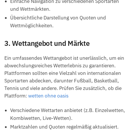
Einfache Navigation zu verschiedenen Sportarten
und Wettmärkten.
Übersichtliche Darstellung von Quoten und
Wettmöglichkeiten.
3. Wettangebot und Märkte
Ein umfassendes Wettangebot ist unerlässlich, um ein
abwechslungsreiches Wetterlebnis zu garantieren.
Plattformen sollten eine Vielzahl von internationalen
Sportarten abdecken, darunter Fußball, Basketball,
Tennis und viele andere. Prüfen Sie zusätzlich, ob die
Plattform:
wetten ohne oasis
Verschiedene Wettarten anbietet (z.B. Einzelwetten,
Kombiwetten, Live-Wetten).
Marktzahlen und Quoten regelmäßig aktualisiert.