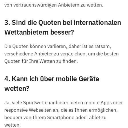
von vertrauenswürdigen Anbietern zu wetten.
3. Sind die Quoten bei internationalen
Wettanbietern besser?
Die Quoten können variieren, daher ist es ratsam,
verschiedene Anbieter zu vergleichen, um die besten
Quoten für Ihre Wetten zu finden.
4. Kann ich über mobile Geräte
wetten?
Ja, viele Sportwettenanbieter bieten mobile Apps oder
responsive Webseiten an, die es Ihnen ermöglichen,
bequem von Ihrem Smartphone oder Tablet zu
wetten.