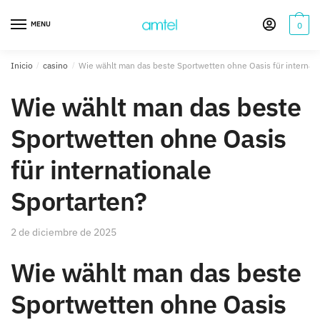
Saltar
Saltar
a
al
MENU
0
la
contenido
navegación
Inicio
/
casino
/
Wie wählt man das beste Sportwetten ohne Oasis für internati
Wie wählt man das beste
Sportwetten ohne Oasis
für internationale
Sportarten?
2 de diciembre de 2025
Wie wählt man das beste
Sportwetten ohne Oasis