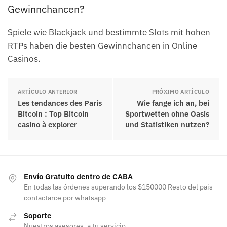
Gewinnchancen?
Spiele wie Blackjack und bestimmte Slots mit hohen
RTPs haben die besten Gewinnchancen in Online
Casinos.
ARTÍCULO ANTERIOR
PRÓXIMO ARTÍCULO
Les tendances des Paris
Wie fange ich an, bei
Bitcoin : Top Bitcoin
Sportwetten ohne Oasis
casino à explorer
und Statistiken nutzen?
Envío Gratuito dentro de CABA
En todas las órdenes superando los $150000 Resto del pais
contactarce por whatsapp
Soporte
Nuestros asesores, a tu servicio