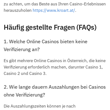
zu achten, um das Beste aus Ihren Casino-Erlebnissen
herauszuholen
https://www.kroart.at/
.
Häufig gestellte Fragen (FAQs)
1. Welche Online Casinos bieten keine
Verifizierung an?
Es gibt mehrere Online Casinos in Österreich, die keine
Verifizierung erforderlich machen, darunter Casino 1,
Casino 2 und Casino 3.
2. Wie lange dauern Auszahlungen bei Casinos
ohne Verifizierung?
Die Auszahlungszeiten können je nach