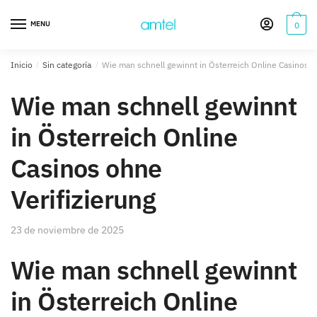
Saltar
Saltar
a
al
MENU
0
la
contenido
navegación
Inicio
/
Sin categoría
/
Wie man schnell gewinnt in Österreich Online Casinos o
Wie man schnell gewinnt
in Österreich Online
Casinos ohne
Verifizierung
23 de noviembre de 2025
Wie man schnell gewinnt
in Österreich Online