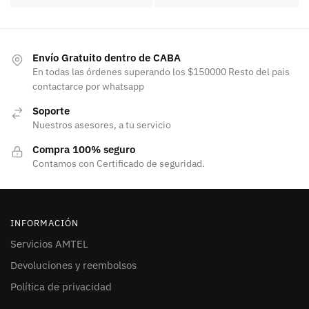
Envío Gratuito dentro de CABA
En todas las órdenes superando los $150000 Resto del pais
contactarce por whatsapp
Soporte
Nuestros asesores, a tu servicio
Compra 100% seguro
Contamos con Certificado de seguridad.
INFORMACIÓN
Servicios AMTEL
Devoluciones y reembolsos
Política de privacidad