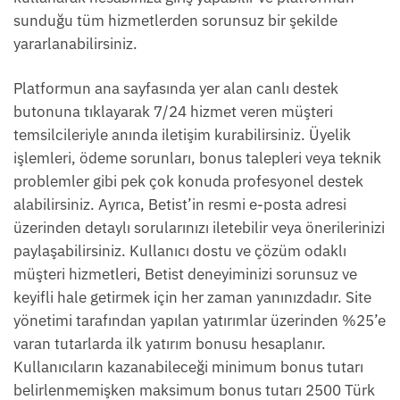
sunduğu tüm hizmetlerden sorunsuz bir şekilde
yararlanabilirsiniz.
Platformun ana sayfasında yer alan canlı destek
butonuna tıklayarak 7/24 hizmet veren müşteri
temsilcileriyle anında iletişim kurabilirsiniz. Üyelik
işlemleri, ödeme sorunları, bonus talepleri veya teknik
problemler gibi pek çok konuda profesyonel destek
alabilirsiniz. Ayrıca, Betist’in resmi e-posta adresi
üzerinden detaylı sorularınızı iletebilir veya önerilerinizi
paylaşabilirsiniz. Kullanıcı dostu ve çözüm odaklı
müşteri hizmetleri, Betist deneyiminizi sorunsuz ve
keyifli hale getirmek için her zaman yanınızdadır. Site
yönetimi tarafından yapılan yatırımlar üzerinden %25’e
varan tutarlarda ilk yatırım bonusu hesaplanır.
Kullanıcıların kazanabileceği minimum bonus tutarı
belirlenmemişken maksimum bonus tutarı 2500 Türk