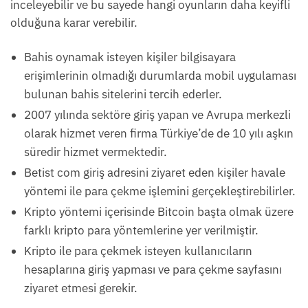
inceleyebilir ve bu sayede hangi oyunların daha keyifli
olduğuna karar verebilir.
Bahis oynamak isteyen kişiler bilgisayara
erişimlerinin olmadığı durumlarda mobil uygulaması
bulunan bahis sitelerini tercih ederler.
2007 yılında sektöre giriş yapan ve Avrupa merkezli
olarak hizmet veren firma Türkiye’de de 10 yılı aşkın
süredir hizmet vermektedir.
Betist com giriş adresini ziyaret eden kişiler havale
yöntemi ile para çekme işlemini gerçekleştirebilirler.
Kripto yöntemi içerisinde Bitcoin başta olmak üzere
farklı kripto para yöntemlerine yer verilmiştir.
Kripto ile para çekmek isteyen kullanıcıların
hesaplarına giriş yapması ve para çekme sayfasını
ziyaret etmesi gerekir.