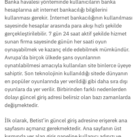
Banka havalesi yönteminde kullanıcıların banka
hesaplarına ait internet bankacılığı bilgilerini
kullanması gerekir. İnternet bankacılığının kullanılması
sayesinde hesaplar arasında para akışı hızlı şekilde
gerçekleştirilebilir. 7 gün 24 saat aktif şekilde hizmet
sunan firma sayesinde günün her saati oyun
oynayabilmek ve kazanç elde edebilmek mümkündür.
Avrupa’da birçok ülkede şans oyunlarının
oynatılabilmesi amacıyla kullanılan site binlerce üyeye
sahiptir. Son teknolojinin kullanıldığı sitede dünyanın
en popüler oyunlarında yer verildiği gibi daha sıra dışı
oyunlara da yer verilir. Birbirinden farklı nedenlerden
dolayı güncel giriş adresi belirsiz olan bazı zamanlarda
değişmektedir.
İlk olarak, Betist’in güncel giriş adresine erişerek ana
sayfasını açmanız gerekmektedir. Ana sayfanın üst
kısmında yer alan giriş paneline kullanıcı adınızı ve