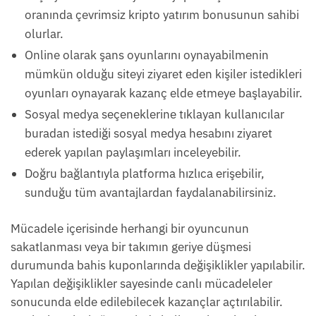
oranında çevrimsiz kripto yatırım bonusunun sahibi
olurlar.
Online olarak şans oyunlarını oynayabilmenin
mümkün olduğu siteyi ziyaret eden kişiler istedikleri
oyunları oynayarak kazanç elde etmeye başlayabilir.
Sosyal medya seçeneklerine tıklayan kullanıcılar
buradan istediği sosyal medya hesabını ziyaret
ederek yapılan paylaşımları inceleyebilir.
Doğru bağlantıyla platforma hızlıca erişebilir,
sunduğu tüm avantajlardan faydalanabilirsiniz.
Mücadele içerisinde herhangi bir oyuncunun
sakatlanması veya bir takımın geriye düşmesi
durumunda bahis kuponlarında değişiklikler yapılabilir.
Yapılan değişiklikler sayesinde canlı mücadeleler
sonucunda elde edilebilecek kazançlar açtırılabilir.