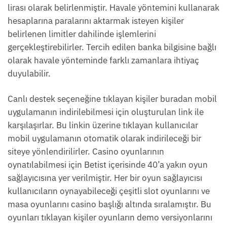
lirası olarak belirlenmiştir. Havale yöntemini kullanarak
hesaplarına paralarını aktarmak isteyen kişiler
belirlenen limitler dahilinde işlemlerini
gerçekleştirebilirler. Tercih edilen banka bilgisine bağlı
olarak havale yönteminde farklı zamanlara ihtiyaç
duyulabilir.
Canlı destek seçeneğine tıklayan kişiler buradan mobil
uygulamanın indirilebilmesi için oluşturulan link ile
karşılaşırlar. Bu linkin üzerine tıklayan kullanıcılar
mobil uygulamanın otomatik olarak indirileceği bir
siteye yönlendirilirler. Casino oyunlarının
oynatılabilmesi için Betist içerisinde 40’a yakın oyun
sağlayıcısına yer verilmiştir. Her bir oyun sağlayıcısı
kullanıcıların oynayabileceği çeşitli slot oyunlarını ve
masa oyunlarını casino başlığı altında sıralamıştır. Bu
oyunları tıklayan kişiler oyunların demo versiyonlarını