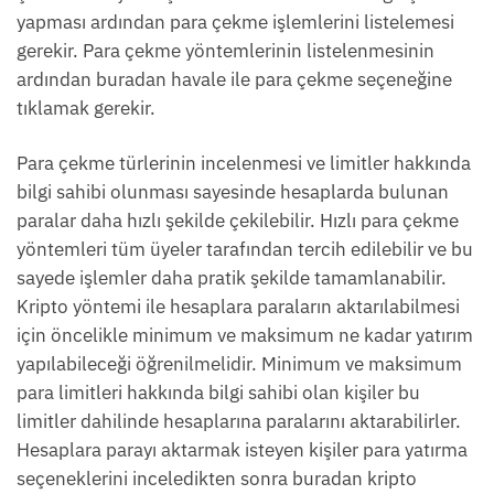
yapması ardından para çekme işlemlerini listelemesi
gerekir. Para çekme yöntemlerinin listelenmesinin
ardından buradan havale ile para çekme seçeneğine
tıklamak gerekir.
Para çekme türlerinin incelenmesi ve limitler hakkında
bilgi sahibi olunması sayesinde hesaplarda bulunan
paralar daha hızlı şekilde çekilebilir. Hızlı para çekme
yöntemleri tüm üyeler tarafından tercih edilebilir ve bu
sayede işlemler daha pratik şekilde tamamlanabilir.
Kripto yöntemi ile hesaplara paraların aktarılabilmesi
için öncelikle minimum ve maksimum ne kadar yatırım
yapılabileceği öğrenilmelidir. Minimum ve maksimum
para limitleri hakkında bilgi sahibi olan kişiler bu
limitler dahilinde hesaplarına paralarını aktarabilirler.
Hesaplara parayı aktarmak isteyen kişiler para yatırma
seçeneklerini inceledikten sonra buradan kripto