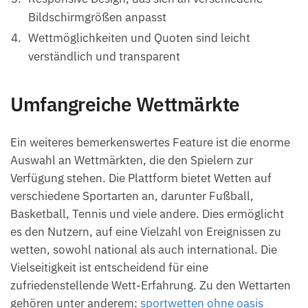
Bildschirmgrößen anpasst
Wettmöglichkeiten und Quoten sind leicht
verständlich und transparent
Umfangreiche Wettmärkte
Ein weiteres bemerkenswertes Feature ist die enorme
Auswahl an Wettmärkten, die den Spielern zur
Verfügung stehen. Die Plattform bietet Wetten auf
verschiedene Sportarten an, darunter Fußball,
Basketball, Tennis und viele andere. Dies ermöglicht
es den Nutzern, auf eine Vielzahl von Ereignissen zu
wetten, sowohl national als auch international. Die
Vielseitigkeit ist entscheidend für eine
zufriedenstellende Wett-Erfahrung. Zu den Wettarten
gehören unter anderem:
sportwetten ohne oasis