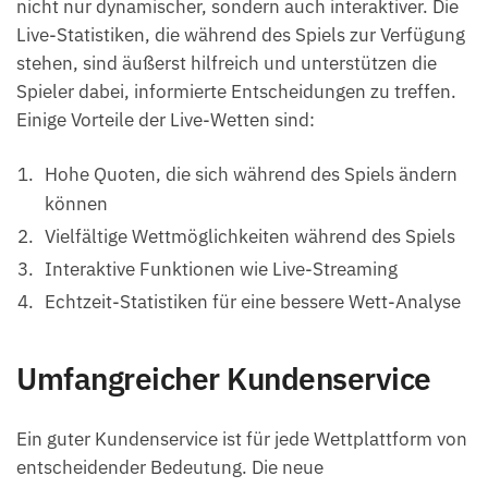
nicht nur dynamischer, sondern auch interaktiver. Die
Live-Statistiken, die während des Spiels zur Verfügung
stehen, sind äußerst hilfreich und unterstützen die
Spieler dabei, informierte Entscheidungen zu treffen.
Einige Vorteile der Live-Wetten sind:
Hohe Quoten, die sich während des Spiels ändern
können
Vielfältige Wettmöglichkeiten während des Spiels
Interaktive Funktionen wie Live-Streaming
Echtzeit-Statistiken für eine bessere Wett-Analyse
Umfangreicher Kundenservice
Ein guter Kundenservice ist für jede Wettplattform von
entscheidender Bedeutung. Die neue