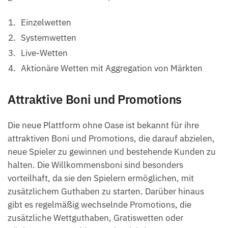
Einzelwetten
Systemwetten
Live-Wetten
Aktionäre Wetten mit Aggregation von Märkten
Attraktive Boni und Promotions
Die neue Plattform ohne Oase ist bekannt für ihre
attraktiven Boni und Promotions, die darauf abzielen,
neue Spieler zu gewinnen und bestehende Kunden zu
halten. Die Willkommensboni sind besonders
vorteilhaft, da sie den Spielern ermöglichen, mit
zusätzlichem Guthaben zu starten. Darüber hinaus
gibt es regelmäßig wechselnde Promotions, die
zusätzliche Wettguthaben, Gratiswetten oder