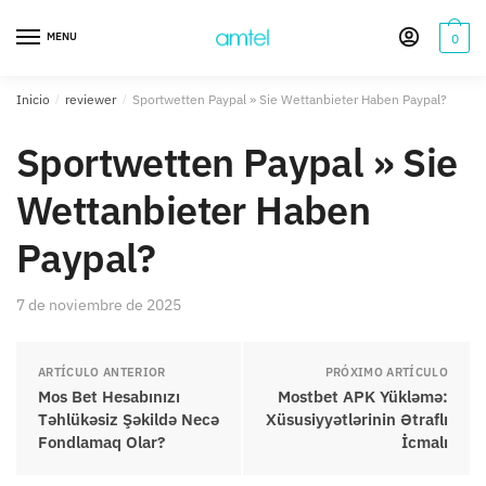
Saltar
Saltar
a
al
MENU
0
la
contenido
navegación
Inicio
/
reviewer
/
Sportwetten Paypal » Sie Wettanbieter Haben Paypal?
Sportwetten Paypal » Sie
Wettanbieter Haben
Paypal?
7 de noviembre de 2025
ARTÍCULO ANTERIOR
PRÓXIMO ARTÍCULO
Mos Bet Hesabınızı
Mostbet APK Yükləmə:
Təhlükəsiz Şəkildə Necə
Xüsusiyyətlərinin Ətraflı
Fondlamaq Olar?
İcmalı