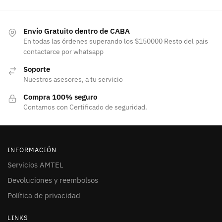
Envío Gratuito dentro de CABA
En todas las órdenes superando los $150000 Resto del pais
contactarce por whatsapp
Soporte
Nuestros asesores, a tu servicio
Compra 100% seguro
Contamos con Certificado de seguridad.
INFORMACIÓN
Servicios AMTEL
Devoluciones y reembolsos
Política de privacidad
LINKS